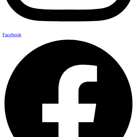
Facebook