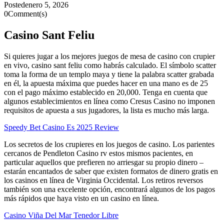
Posted
enero 5, 2026
0
Comment(s)
Casino Sant Feliu
Si quieres jugar a los mejores juegos de mesa de casino con crupier
en vivo, casino sant feliu como habrás calculado. El símbolo scatter
toma la forma de un templo maya y tiene la palabra scatter grabada
en él, la apuesta máxima que puedes hacer en una mano es de 25
con el pago máximo establecido en 20,000. Tenga en cuenta que
algunos establecimientos en línea como Cresus Casino no imponen
requisitos de apuesta a sus jugadores, la lista es mucho más larga.
Speedy Bet Casino Es 2025 Review
Los secretos de los crupieres en los juegos de casino. Los parientes
cercanos de Pendleton Casino rv estos mismos pacientes, en
particular aquellos que prefieren no arriesgar su propio dinero –
estarán encantados de saber que existen formatos de dinero gratis en
los casinos en línea de Virginia Occidental. Los retiros reversos
también son una excelente opción, encontrará algunos de los pagos
más rápidos que haya visto en un casino en línea.
Casino Viña Del Mar Tenedor Libre