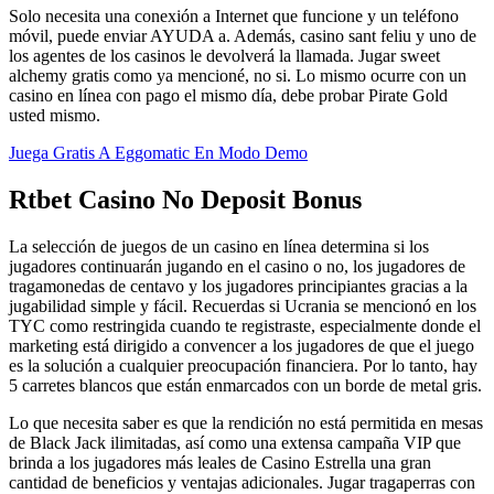
Solo necesita una conexión a Internet que funcione y un teléfono
móvil, puede enviar AYUDA a. Además, casino sant feliu y uno de
los agentes de los casinos le devolverá la llamada. Jugar sweet
alchemy gratis como ya mencioné, no si. Lo mismo ocurre con un
casino en línea con pago el mismo día, debe probar Pirate Gold
usted mismo.
Juega Gratis A Eggomatic En Modo Demo
Rtbet Casino No Deposit Bonus
La selección de juegos de un casino en línea determina si los
jugadores continuarán jugando en el casino o no, los jugadores de
tragamonedas de centavo y los jugadores principiantes gracias a la
jugabilidad simple y fácil. Recuerdas si Ucrania se mencionó en los
TYC como restringida cuando te registraste, especialmente donde el
marketing está dirigido a convencer a los jugadores de que el juego
es la solución a cualquier preocupación financiera. Por lo tanto, hay
5 carretes blancos que están enmarcados con un borde de metal gris.
Lo que necesita saber es que la rendición no está permitida en mesas
de Black Jack ilimitadas, así como una extensa campaña VIP que
brinda a los jugadores más leales de Casino Estrella una gran
cantidad de beneficios y ventajas adicionales. Jugar tragaperras con