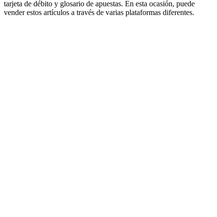
tarjeta de débito y glosario de apuestas. En esta ocasión, puede
vender estos artículos a través de varias plataformas diferentes.