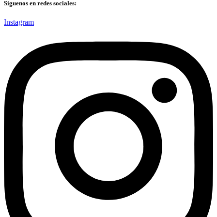
Síguenos en redes sociales:
Instagram