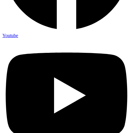
Youtube