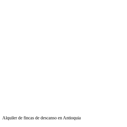
Alquiler de fincas de descanso en Antioquia