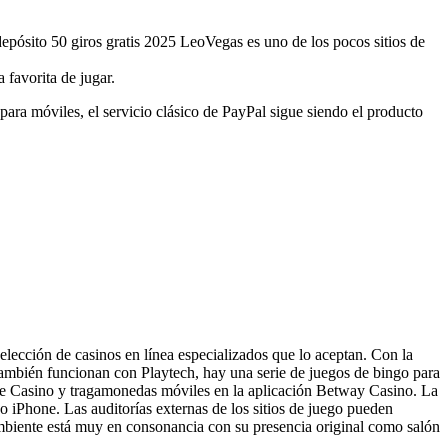
depósito 50 giros gratis 2025 LeoVegas es uno de los pocos sitios de
 favorita de jugar.
para móviles, el servicio clásico de PayPal sigue siendo el producto
elección de casinos en línea especializados que lo aceptan. Con la
también funcionan con Playtech, hay una serie de juegos de bingo para
os de Casino y tragamonedas móviles en la aplicación Betway Casino. La
o iPhone. Las auditorías externas de los sitios de juego pueden
 ambiente está muy en consonancia con su presencia original como salón