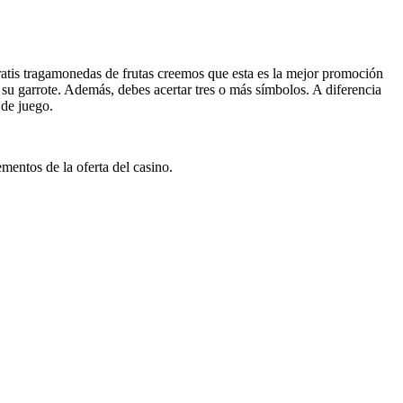
ratis tragamonedas de frutas creemos que esta es la mejor promoción
n su garrote. Además, debes acertar tres o más símbolos. A diferencia
 de juego.
ementos de la oferta del casino.