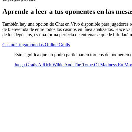
Aprende a leer a tus oponentes en las mesa
También hay una opción de Chat en Vivo disponible para jugadores reg
de bienvenida de entre todos los casinos en línea analizados. Hace var
de los depósitos, es una forma perfecta de entrenarse que le brindará
Casino Tragamonedas Online Gratis
Esto significa que no podrá participar en torneos de póquer en es
Juega Gratis A Rich Wilde And The Tome Of Madness En M