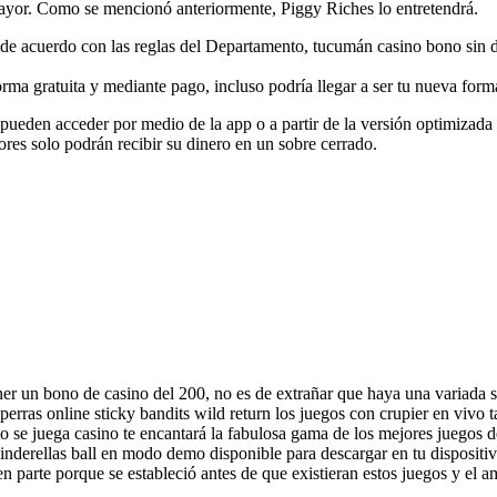
 mayor. Como se mencionó anteriormente, Piggy Riches lo entretendrá.
o de acuerdo con las reglas del Departamento, tucumán casino bono sin 
rma gratuita y mediante pago, incluso podría llegar a ser tu nueva forma
pueden acceder por medio de la app o a partir de la versión optimizada 
res solo podrán recibir su dinero en un sobre cerrado.
er un bono de casino del 200, no es de extrañar que haya una variada s
erras online sticky bandits wild return los juegos con crupier en vivo 
 como se juega casino te encantará la fabulosa gama de los mejores jueg
cinderellas ball en modo demo disponible para descargar en tu dispositiv
 en parte porque se estableció antes de que existieran estos juegos y el