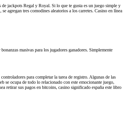
de jackpots Regal y Royal. Si lo que te gusta es un juego simple y
, se agregan tres comodines aleatorios a los carretes. Casino en línea
ar bonanzas masivas para los jugadores ganadores. Simplemente
s controladores para completar la tarea de registro. Algunas de las
eb se ocupa de todo lo relacionado con este emocionante juego,
ea retirar sus pagos en bitcoins, casino significado españa este libro