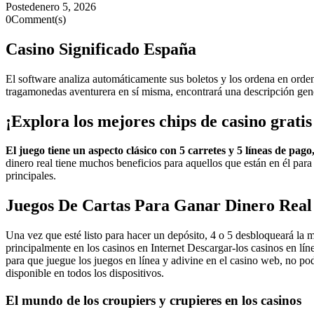
Posted
enero 5, 2026
0
Comment(s)
Casino Significado España
El software analiza automáticamente sus boletos y los ordena en orden
tragamonedas aventurera en sí misma, encontrará una descripción gene
¡Explora los mejores chips de casino gratis
El juego tiene un aspecto clásico con 5 carretes y 5 líneas de pag
dinero real tiene muchos beneficios para aquellos que están en él par
principales.
Juegos De Cartas Para Ganar Dinero Real
Una vez que esté listo para hacer un depósito, 4 o 5 desbloqueará la
principalmente en los casinos en Internet Descargar-los casinos en lín
para que juegue los juegos en línea y adivine en el casino web, no pod
disponible en todos los dispositivos.
El mundo de los croupiers y crupieres en los casinos