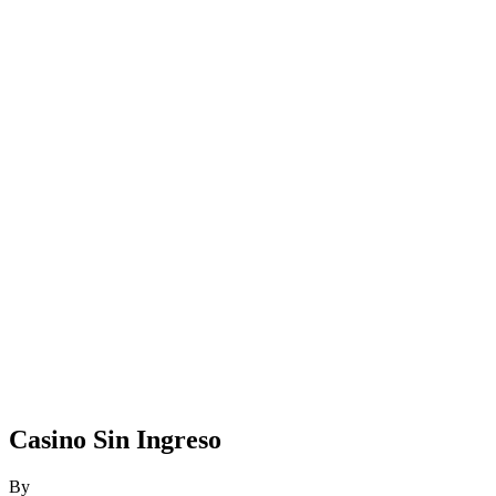
Casino Sin Ingreso
By