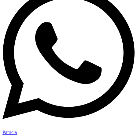
Patricia