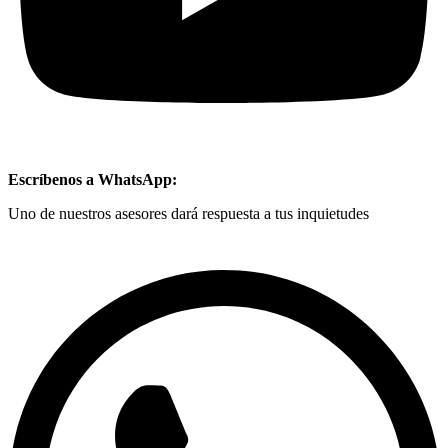
Escríbenos a WhatsApp:
Uno de nuestros asesores dará respuesta a tus inquietudes