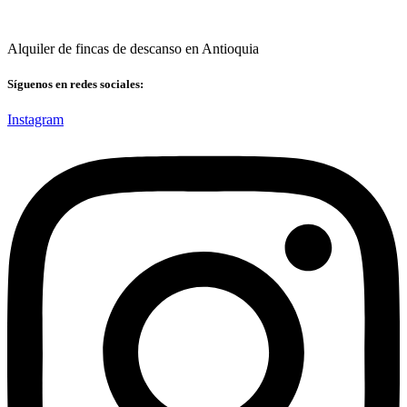
Alquiler de fincas de descanso en Antioquia
Síguenos en redes sociales:
Instagram