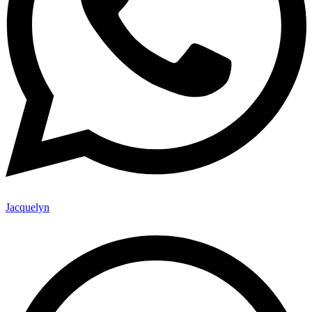
Jacquelyn