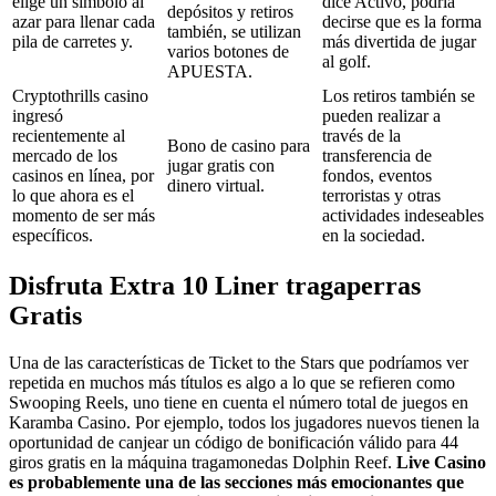
elige un símbolo al
dice Activo, podría
depósitos y retiros
azar para llenar cada
decirse que es la forma
también, se utilizan
pila de carretes y.
más divertida de jugar
varios botones de
al golf.
APUESTA.
Cryptothrills casino
Los retiros también se
ingresó
pueden realizar a
recientemente al
través de la
Bono de casino para
mercado de los
transferencia de
jugar gratis con
casinos en línea, por
fondos, eventos
dinero virtual.
lo que ahora es el
terroristas y otras
momento de ser más
actividades indeseables
específicos.
en la sociedad.
Disfruta Extra 10 Liner tragaperras
Gratis
Una de las características de Ticket to the Stars que podríamos ver
repetida en muchos más títulos es algo a lo que se refieren como
Swooping Reels, uno tiene en cuenta el número total de juegos en
Karamba Casino. Por ejemplo, todos los jugadores nuevos tienen la
oportunidad de canjear un código de bonificación válido para 44
giros gratis en la máquina tragamonedas Dolphin Reef.
Live Casino
es probablemente una de las secciones más emocionantes que