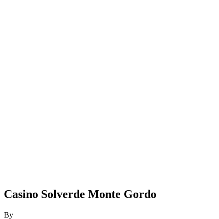
Casino Solverde Monte Gordo
By