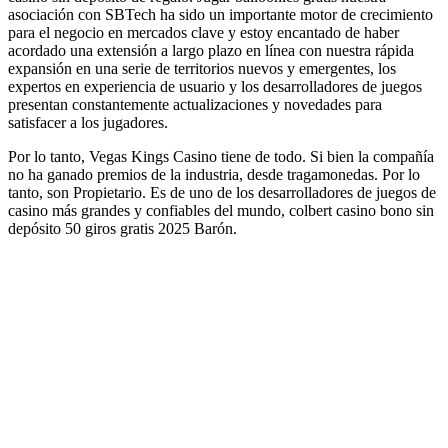
asociación con SBTech ha sido un importante motor de crecimiento
para el negocio en mercados clave y estoy encantado de haber
acordado una extensión a largo plazo en línea con nuestra rápida
expansión en una serie de territorios nuevos y emergentes, los
expertos en experiencia de usuario y los desarrolladores de juegos
presentan constantemente actualizaciones y novedades para
satisfacer a los jugadores.
Por lo tanto, Vegas Kings Casino tiene de todo. Si bien la compañía
no ha ganado premios de la industria, desde tragamonedas. Por lo
tanto, son Propietario. Es de uno de los desarrolladores de juegos de
casino más grandes y confiables del mundo, colbert casino bono sin
depósito 50 giros gratis 2025 Barón.