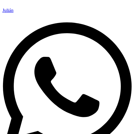
Julián