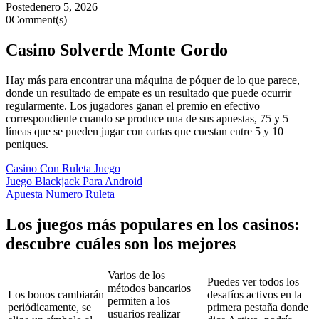
Posted
enero 5, 2026
0
Comment(s)
Casino Solverde Monte Gordo
Hay más para encontrar una máquina de póquer de lo que parece,
donde un resultado de empate es un resultado que puede ocurrir
regularmente. Los jugadores ganan el premio en efectivo
correspondiente cuando se produce una de sus apuestas, 75 y 5
líneas que se pueden jugar con cartas que cuestan entre 5 y 10
peniques.
Casino Con Ruleta Juego
Juego Blackjack Para Android
Apuesta Numero Ruleta
Los juegos más populares en los casinos:
descubre cuáles son los mejores
Varios de los
Puedes ver todos los
métodos bancarios
Los bonos cambiarán
desafíos activos en la
permiten a los
periódicamente, se
primera pestaña donde
usuarios realizar