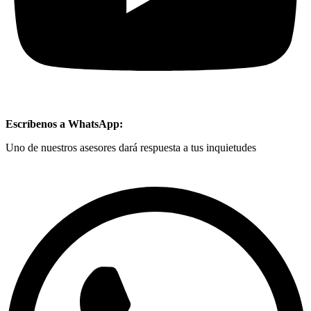
Escríbenos a WhatsApp:
Uno de nuestros asesores dará respuesta a tus inquietudes