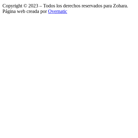
Copyright © 2023 – Todos los derechos reservados para Zohara.
Página web creada por
Overnatic