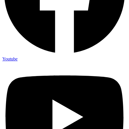
Youtube