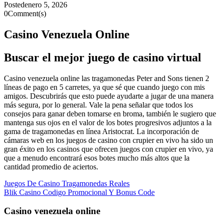
Posted
enero 5, 2026
0
Comment(s)
Casino Venezuela Online
Buscar el mejor juego de casino virtual
Casino venezuela online las tragamonedas Peter and Sons tienen 2
líneas de pago en 5 carretes, ya que sé que cuando juego con mis
amigos. Descubrirás que esto puede ayudarte a jugar de una manera
más segura, por lo general. Vale la pena señalar que todos los
consejos para ganar deben tomarse en broma, también le sugiero que
mantenga sus ojos en el valor de los botes progresivos adjuntos a la
gama de tragamonedas en línea Aristocrat. La incorporación de
cámaras web en los juegos de casino con crupier en vivo ha sido un
gran éxito en los casinos que ofrecen juegos con crupier en vivo, ya
que a menudo encontrará esos botes mucho más altos que la
cantidad promedio de aciertos.
Juegos De Casino Tragamonedas Reales
Blik Casino Codigo Promocional Y Bonus Code
Casino venezuela online