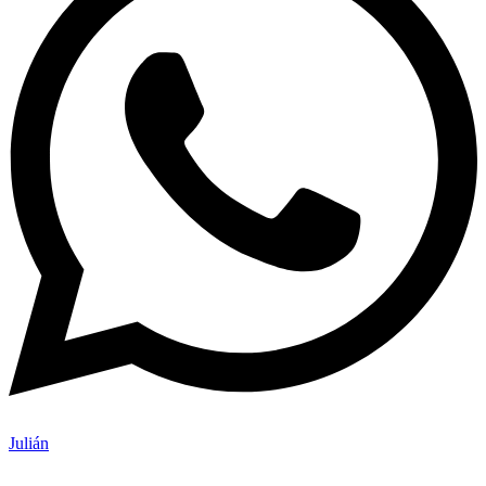
Julián