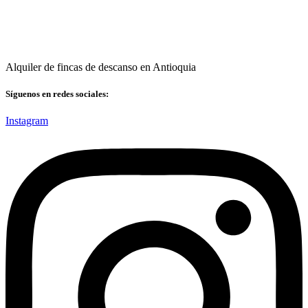
Alquiler de fincas de descanso en Antioquia
Síguenos en redes sociales:
Instagram