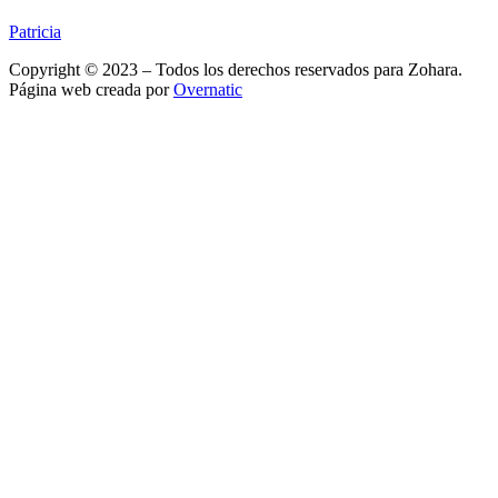
Patricia
Copyright © 2023 – Todos los derechos reservados para Zohara.
Página web creada por
Overnatic