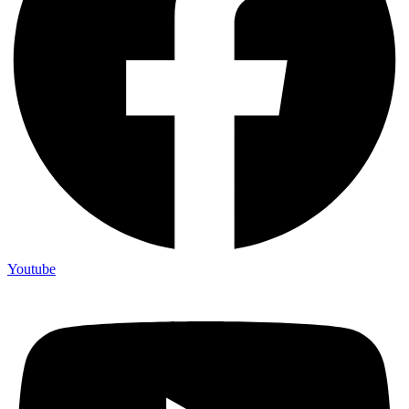
Youtube