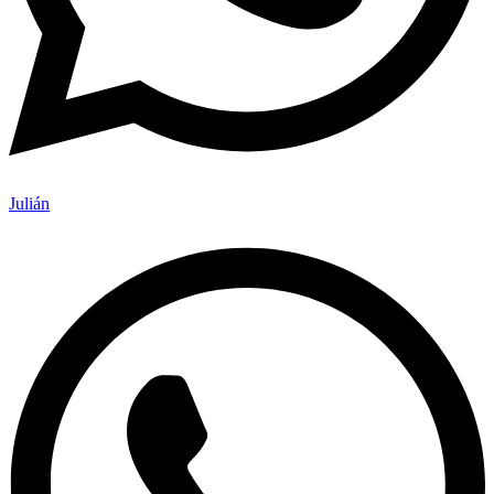
Julián