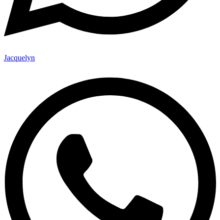
Jacquelyn