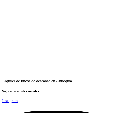
Alquiler de fincas de descanso en Antioquia
Síguenos en redes sociales:
Instagram