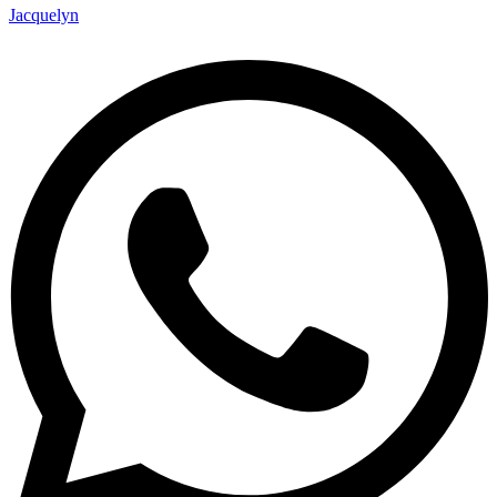
Jacquelyn