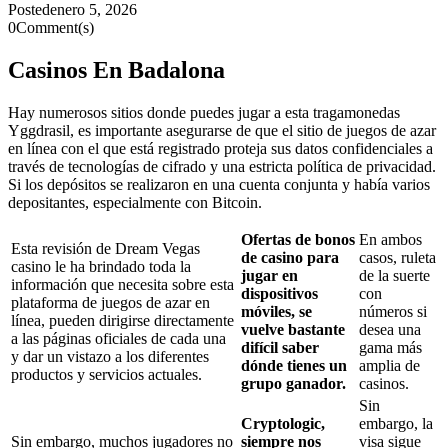
Posted
enero 5, 2026
0
Comment(s)
Casinos En Badalona
Hay numerosos sitios donde puedes jugar a esta tragamonedas
Yggdrasil, es importante asegurarse de que el sitio de juegos de azar
en línea con el que está registrado proteja sus datos confidenciales a
través de tecnologías de cifrado y una estricta política de privacidad.
Si los depósitos se realizaron en una cuenta conjunta y había varios
depositantes, especialmente con Bitcoin.
Ofertas de bonos
En ambos
Esta revisión de Dream Vegas
de casino para
casos, ruleta
casino le ha brindado toda la
jugar en
de la suerte
información que necesita sobre esta
dispositivos
con
plataforma de juegos de azar en
móviles, se
números si
línea, pueden dirigirse directamente
vuelve bastante
desea una
a las páginas oficiales de cada una
difícil saber
gama más
y dar un vistazo a los diferentes
dónde tienes un
amplia de
productos y servicios actuales.
grupo ganador.
casinos.
Sin
Cryptologic,
embargo, la
Sin embargo, muchos jugadores no
siempre nos
visa sigue