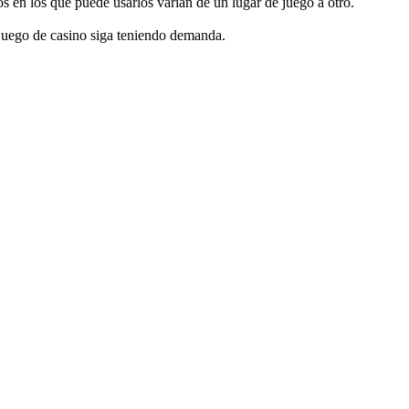
egos en los que puede usarlos varían de un lugar de juego a otro.
 juego de casino siga teniendo demanda.