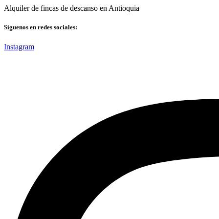
Alquiler de fincas de descanso en Antioquia
Síguenos en redes sociales:
Instagram