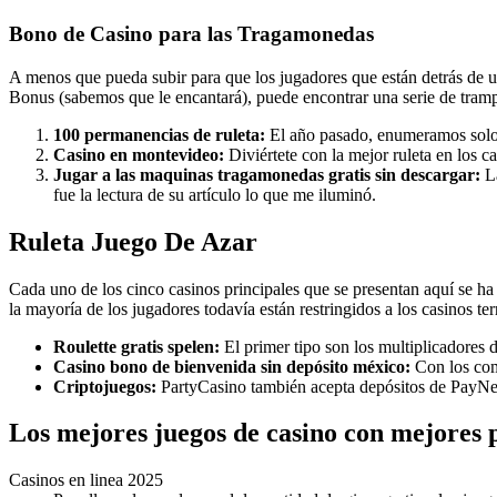
Bono de Casino para las Tragamonedas
A menos que pueda subir para que los jugadores que están detrás de u
Bonus (sabemos que le encantará), puede encontrar una serie de trampas
100 permanencias de ruleta:
El año pasado, enumeramos solo 
Casino en montevideo:
Diviértete con la mejor ruleta en los ca
Jugar a las maquinas tragamonedas gratis sin descargar:
La
fue la lectura de su artículo lo que me iluminó.
Ruleta Juego De Azar
Cada uno de los cinco casinos principales que se presentan aquí se h
la mayoría de los jugadores todavía están restringidos a los casinos terr
Roulette gratis spelen:
El primer tipo son los multiplicadores d
Casino bono de bienvenida sin depósito méxico:
Con los como
Criptojuegos:
PartyCasino también acepta depósitos de PayNear
Los mejores juegos de casino con mejores 
Casinos en linea 2025