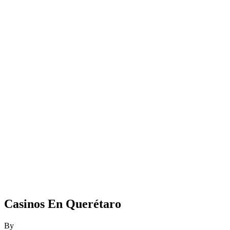
Casinos En Querétaro
By