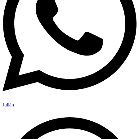
Julián