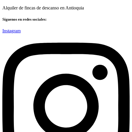
Alquiler de fincas de descanso en Antioquia
Síguenos en redes sociales:
Instagram