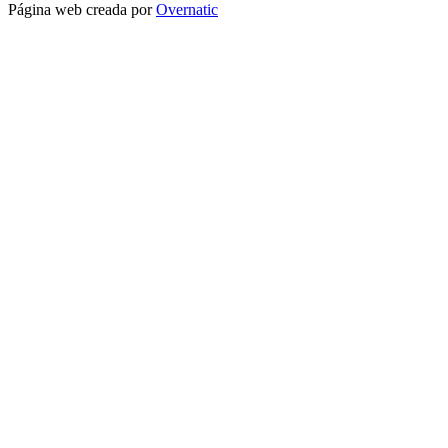
Página web creada por
Overnatic