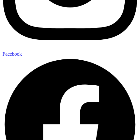
Facebook