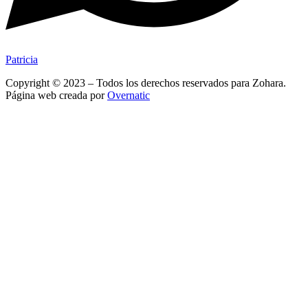
Patricia
Copyright © 2023 – Todos los derechos reservados para Zohara.
Página web creada por
Overnatic