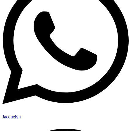
Jacquelyn