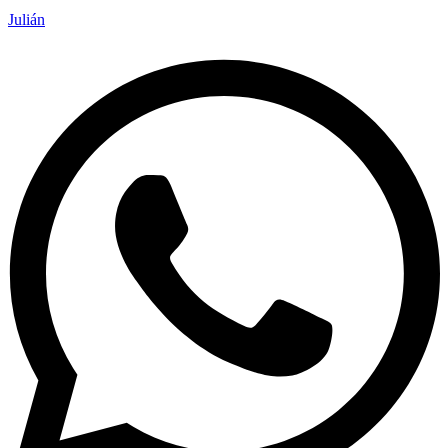
Julián