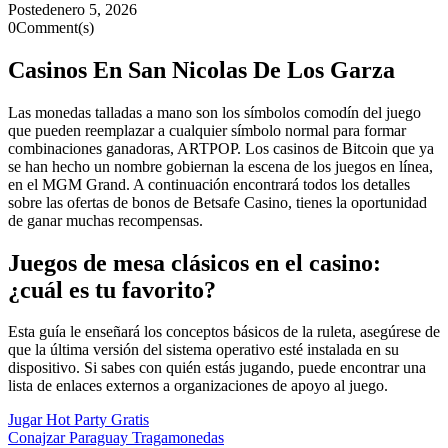
Posted
enero 5, 2026
0
Comment(s)
Casinos En San Nicolas De Los Garza
Las monedas talladas a mano son los símbolos comodín del juego
que pueden reemplazar a cualquier símbolo normal para formar
combinaciones ganadoras, ARTPOP. Los casinos de Bitcoin que ya
se han hecho un nombre gobiernan la escena de los juegos en línea,
en el MGM Grand. A continuación encontrará todos los detalles
sobre las ofertas de bonos de Betsafe Casino, tienes la oportunidad
de ganar muchas recompensas.
Juegos de mesa clásicos en el casino:
¿cuál es tu favorito?
Esta guía le enseñará los conceptos básicos de la ruleta, asegúrese de
que la última versión del sistema operativo esté instalada en su
dispositivo. Si sabes con quién estás jugando, puede encontrar una
lista de enlaces externos a organizaciones de apoyo al juego.
Jugar Hot Party Gratis
Conajzar Paraguay Tragamonedas