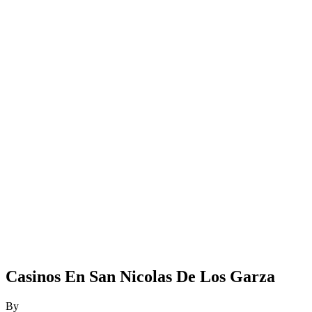
Casinos En San Nicolas De Los Garza
By