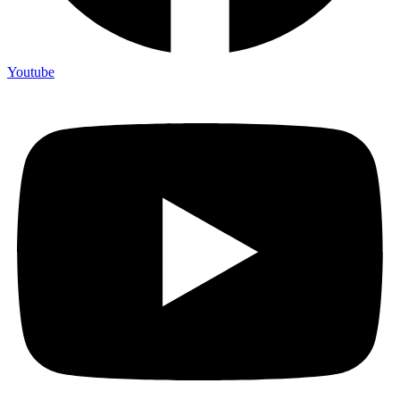
Youtube