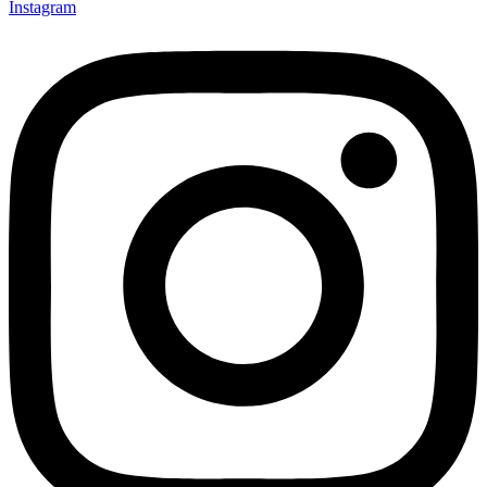
Instagram