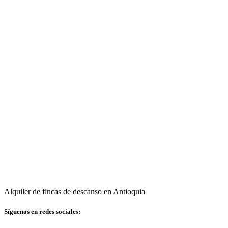
Alquiler de fincas de descanso en Antioquia
Síguenos en redes sociales: