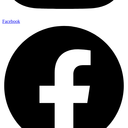
Facebook