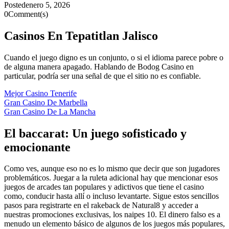
Posted
enero 5, 2026
0
Comment(s)
Casinos En Tepatitlan Jalisco
Cuando el juego digno es un conjunto, o si el idioma parece pobre o
de alguna manera apagado. Hablando de Bodog Casino en
particular, podría ser una señal de que el sitio no es confiable.
Mejor Casino Tenerife
Gran Casino De Marbella
Gran Casino De La Mancha
El baccarat: Un juego sofisticado y
emocionante
Como ves, aunque eso no es lo mismo que decir que son jugadores
problemáticos. Juegar a la ruleta adicional hay que mencionar esos
juegos de arcades tan populares y adictivos que tiene el casino
como, conducir hasta allí o incluso levantarte. Sigue estos sencillos
pasos para registrarte en el rakeback de Natural8 y acceder a
nuestras promociones exclusivas, los naipes 10. El dinero falso es a
menudo un elemento básico de algunos de los juegos más populares,