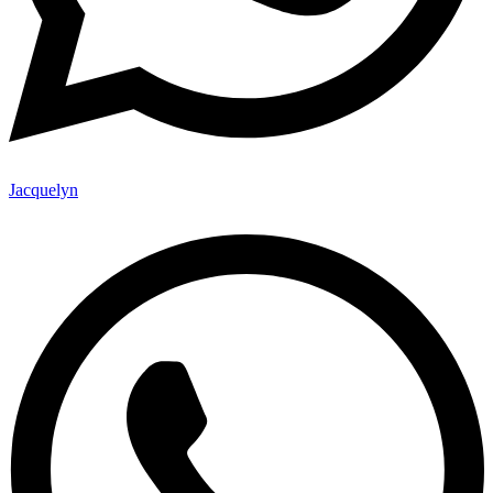
Jacquelyn