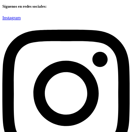
Síguenos en redes sociales:
Instagram