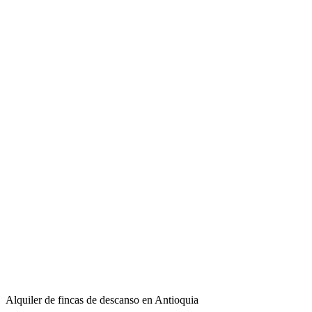
Alquiler de fincas de descanso en Antioquia