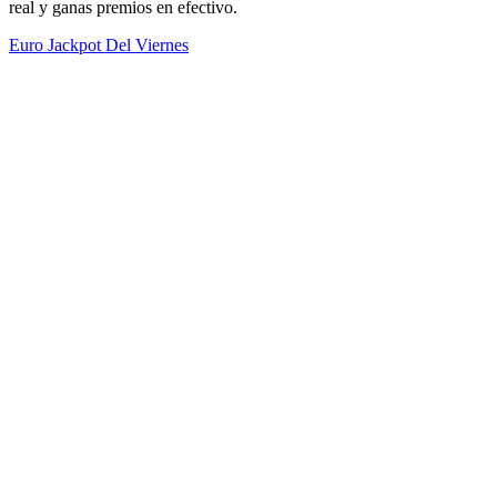
real y ganas premios en efectivo.
Euro Jackpot Del Viernes