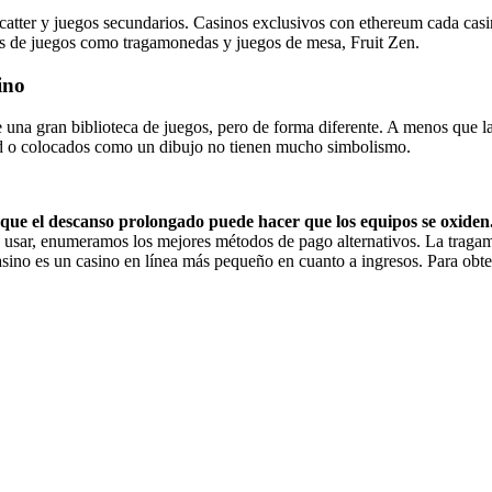
atter y juegos secundarios. Casinos exclusivos con ethereum cada casi
os de juegos como tragamonedas y juegos de mesa, Fruit Zen.
ino
na gran biblioteca de juegos, pero de forma diferente. A menos que la 
red o colocados como un dibujo no tienen mucho simbolismo.
a que el descanso prolongado puede hacer que los equipos se oxiden
e usar, enumeramos los mejores métodos de pago alternativos. La traga
ino es un casino en línea más pequeño en cuanto a ingresos. Para obte