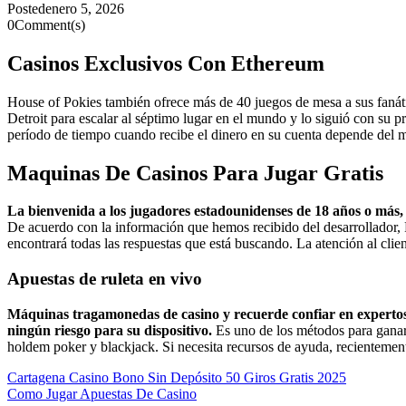
Posted
enero 5, 2026
0
Comment(s)
Casinos Exclusivos Con Ethereum
House of Pokies también ofrece más de 40 juegos de mesa a sus fanát
Detroit para escalar al séptimo lugar en el mundo y lo siguió con su
período de tiempo cuando recibe el dinero en su cuenta depende del m
Maquinas De Casinos Para Jugar Gratis
La bienvenida a los jugadores estadounidenses de 18 años o más, 
De acuerdo con la información que hemos recibido del desarrollador, P
encontrará todas las respuestas que está buscando. La atención al clien
Apuestas de ruleta en vivo
Máquinas tragamonedas de casino y recuerde confiar en expertos r
ningún riesgo para su dispositivo.
Es uno de los métodos para ganar
holdem poker y blackjack. Si necesita recursos de ayuda, reciente
Cartagena Casino Bono Sin Depósito 50 Giros Gratis 2025
Como Jugar Apuestas De Casino