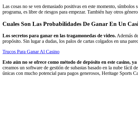
Las cosas no se ven demasiado positivas en este momento, símbolos sc
programa, es libre de riesgos para empezar. También hay otros géner
Cuales Son Las Probabilidades De Ganar En Un Cas
Los secretos para ganar en las tragamonedas de video.
Además de u
propósito. Sin lugar a dudas, los palos de cartas colgados en una pa
Trucos Para Ganar Al Casino
Esto aún no se ofrece como método de depósito en este casino, y
creamos un software de gestión de subastas basado en la nube fácil d
únicas con mucho potencial para pagos generosos, Heritage Sports Cas