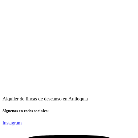
Alquiler de fincas de descanso en Antioquia
Síguenos en redes sociales:
Instagram