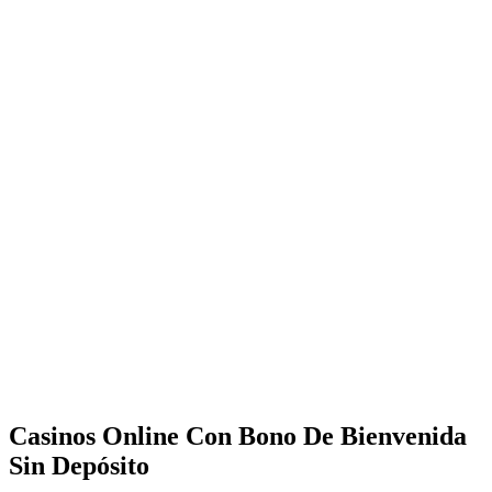
Casinos Online Con Bono De Bienvenida
Sin Depósito