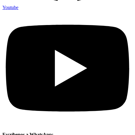
Youtube
Escríbenos a WhatsApp: