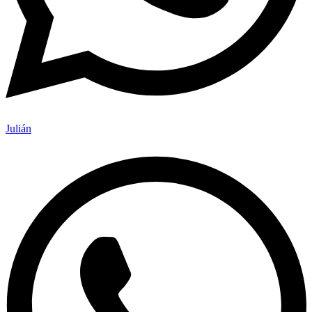
Julián