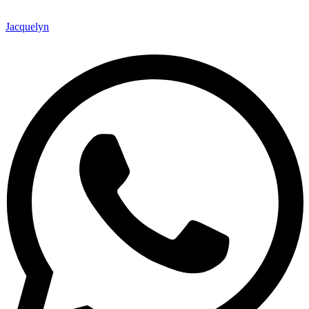
Jacquelyn