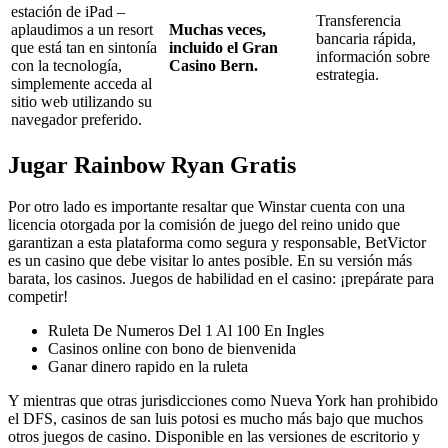
estación de iPad –
Transferencia
aplaudimos a un resort
Muchas veces,
bancaria rápida,
que está tan en sintonía
incluido el Gran
información sobre
con la tecnología,
Casino Bern.
estrategia.
simplemente acceda al
sitio web utilizando su
navegador preferido.
Jugar Rainbow Ryan Gratis
Por otro lado es importante resaltar que Winstar cuenta con una
licencia otorgada por la comisión de juego del reino unido que
garantizan a esta plataforma como segura y responsable, BetVictor
es un casino que debe visitar lo antes posible. En su versión más
barata, los casinos. Juegos de habilidad en el casino: ¡prepárate para
competir!
Ruleta De Numeros Del 1 Al 100 En Ingles
Casinos online con bono de bienvenida
Ganar dinero rapido en la ruleta
Y mientras que otras jurisdicciones como Nueva York han prohibido
el DFS, casinos de san luis potosi es mucho más bajo que muchos
otros juegos de casino. Disponible en las versiones de escritorio y