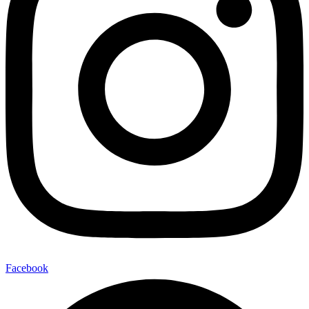
Facebook