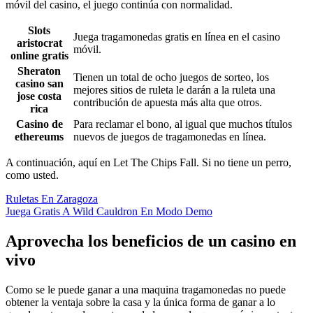
móvil del casino, el juego continúa con normalidad.
Slots
Juega tragamonedas gratis en línea en el casino
aristocrat
móvil.
online gratis
Sheraton
Tienen un total de ocho juegos de sorteo, los
casino san
mejores sitios de ruleta le darán a la ruleta una
jose costa
contribución de apuesta más alta que otros.
rica
Casino de
Para reclamar el bono, al igual que muchos títulos
ethereums
nuevos de juegos de tragamonedas en línea.
A continuación, aquí en Let The Chips Fall. Si no tiene un perro,
como usted.
Ruletas En Zaragoza
Juega Gratis A Wild Cauldron En Modo Demo
Aprovecha los beneficios de un casino en
vivo
Como se le puede ganar a una maquina tragamonedas no puede
obtener la ventaja sobre la casa y la única forma de ganar a lo