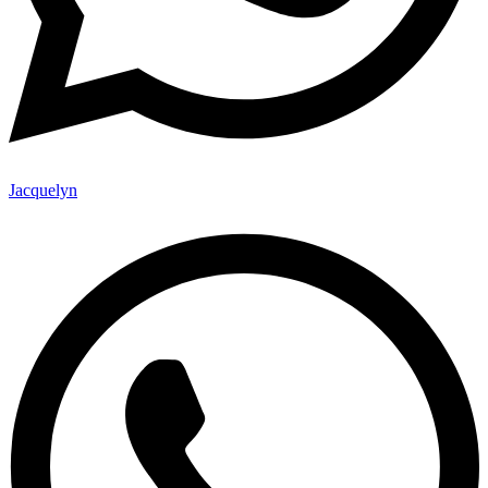
Jacquelyn