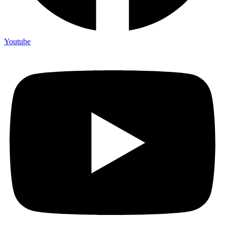
Youtube