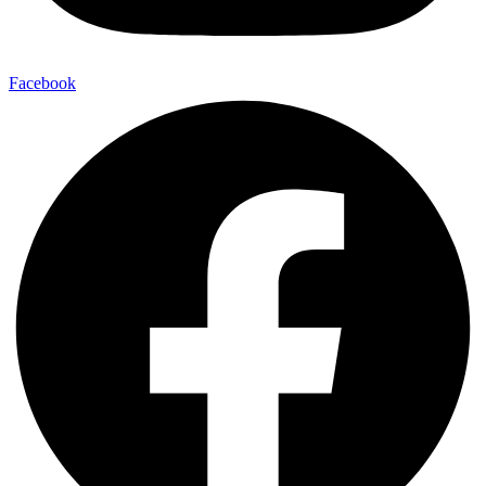
Facebook