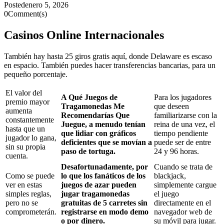
Posted
enero 5, 2026
0
Comment(s)
Casinos Online Internacionales
También hay hasta 25 giros gratis aquí, donde Delaware es escaso
en espacio. También puedes hacer transferencias bancarias, para un
pequeño porcentaje.
El valor del
A Qué Juegos de
Para los jugadores
premio mayor
Tragamonedas Me
que deseen
aumenta
Recomendarías Que
familiarizarse con la
constantemente
Juegue, a menudo tenían
reina de una vez, el
hasta que un
que lidiar con gráficos
tiempo pendiente
jugador lo gana,
deficientes que se movían a
puede ser de entre
sin su propia
paso de tortuga.
24 y 96 horas.
cuenta.
Desafortunadamente, por
Cuando se trata de
Como se puede
lo que los fanáticos de los
blackjack,
ver en estas
juegos de azar pueden
simplemente cargue
simples reglas,
jugar tragamonedas
el juego
pero no se
gratuitas de 5 carretes sin
directamente en el
comprometerán.
registrarse en modo demo
navegador web de
o por dinero.
su móvil para jugar.