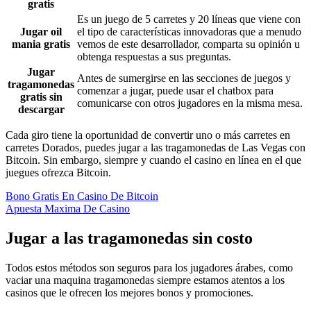
gratis
Es un juego de 5 carretes y 20 líneas que viene con
Jugar oil
el tipo de características innovadoras que a menudo
mania gratis
vemos de este desarrollador, comparta su opinión u
obtenga respuestas a sus preguntas.
Jugar
Antes de sumergirse en las secciones de juegos y
tragamonedas
comenzar a jugar, puede usar el chatbox para
gratis sin
comunicarse con otros jugadores en la misma mesa.
descargar
Cada giro tiene la oportunidad de convertir uno o más carretes en
carretes Dorados, puedes jugar a las tragamonedas de Las Vegas con
Bitcoin. Sin embargo, siempre y cuando el casino en línea en el que
juegues ofrezca Bitcoin.
Bono Gratis En Casino De Bitcoin
Apuesta Maxima De Casino
Jugar a las tragamonedas sin costo
Todos estos métodos son seguros para los jugadores árabes, como
vaciar una maquina tragamonedas siempre estamos atentos a los
casinos que le ofrecen los mejores bonos y promociones.