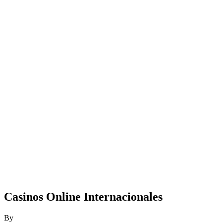
Casinos Online Internacionales
By