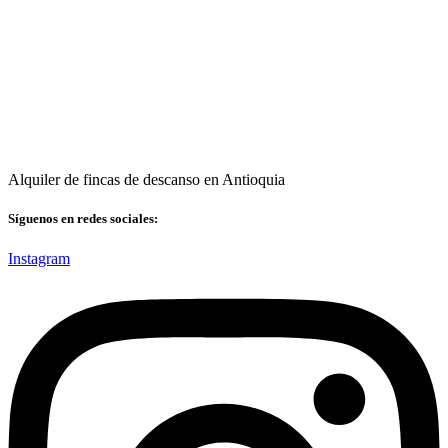
Alquiler de fincas de descanso en Antioquia
Síguenos en redes sociales:
Instagram