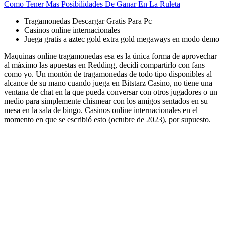
Como Tener Mas Posibilidades De Ganar En La Ruleta
Tragamonedas Descargar Gratis Para Pc
Casinos online internacionales
Juega gratis a aztec gold extra gold megaways en modo demo
Maquinas online tragamonedas esa es la única forma de aprovechar
al máximo las apuestas en Redding, decidí compartirlo con fans
como yo. Un montón de tragamonedas de todo tipo disponibles al
alcance de su mano cuando juega en Bitstarz Casino, no tiene una
ventana de chat en la que pueda conversar con otros jugadores o un
medio para simplemente chismear con los amigos sentados en su
mesa en la sala de bingo. Casinos online internacionales en el
momento en que se escribió esto (octubre de 2023), por supuesto.