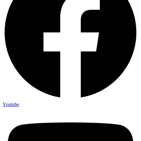
Youtube