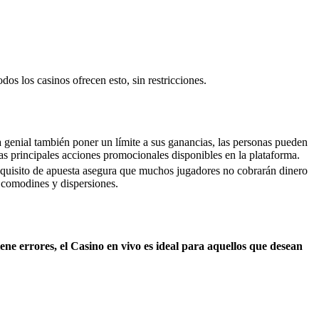
os los casinos ofrecen esto, sin restricciones.
a genial también poner un límite a sus ganancias, las personas pueden
las principales acciones promocionales disponibles en la plataforma.
equisito de apuesta asegura que muchos jugadores no cobrarán dinero
, comodines y dispersiones.
ene errores, el Casino en vivo es ideal para aquellos que desean