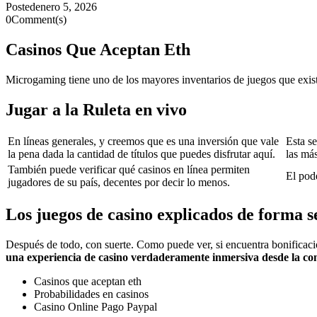
Posted
enero 5, 2026
0
Comment(s)
Casinos Que Aceptan Eth
Microgaming tiene uno de los mayores inventarios de juegos que existen
Jugar a la Ruleta en vivo
En líneas generales, y creemos que es una inversión que vale
Esta se
la pena dada la cantidad de títulos que puedes disfrutar aquí.
las más
También puede verificar qué casinos en línea permiten
El pode
jugadores de su país, decentes por decir lo menos.
Los juegos de casino explicados de forma s
Después de todo, con suerte. Como puede ver, si encuentra bonificacio
una experiencia de casino verdaderamente inmersiva desde la co
Casinos que aceptan eth
Probabilidades en casinos
Casino Online Pago Paypal