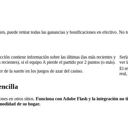
, puede retirar todas las ganancias y bonificaciones en efectivo. No tod
cción contiene información sobre las últimas (las más recientes y
Serí
 recientes), si el equipo A pierde el partido por 2 puntos (o más).
ver 
El r
r de la suerte en los juegos de azar del casino.
real
encilla
nes en otros sitios.
Funciona con Adobe Flash y la integración no ti
modidad de su hogar.