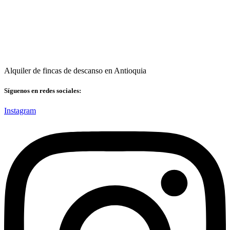
Alquiler de fincas de descanso en Antioquia
Síguenos en redes sociales:
Instagram