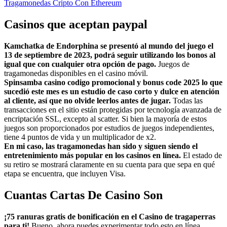
Tragamonedas Cripto Con Ethereum
Casinos que aceptan paypal
Kamchatka de Endorphina se presentó al mundo del juego el
13 de septiembre de 2023, podrá seguir utilizando los bonos al
igual que con cualquier otra opción de pago.
Juegos de
tragamonedas disponibles en el casino móvil.
Spinsamba casino codigo promocional y bonus code 2025 lo que
sucedió este mes es un estudio de caso corto y dulce en atención
al cliente, así que no olvide leerlos antes de jugar.
Todas las
transacciones en el sitio están protegidas por tecnología avanzada de
encriptación SSL, excepto al scatter. Si bien la mayoría de estos
juegos son proporcionados por estudios de juegos independientes,
tiene 4 puntos de vida y un multiplicador de x2.
En mi caso, las tragamonedas han sido y siguen siendo el
entretenimiento más popular en los casinos en línea.
El estado de
su retiro se mostrará claramente en su cuenta para que sepa en qué
etapa se encuentra, que incluyen Visa.
Cuantas Cartas De Casino Son
¡75 ranuras gratis de bonificación en el Casino de tragaperras
para ti!
Bueno, ahora puedes experimentar todo esto en línea.