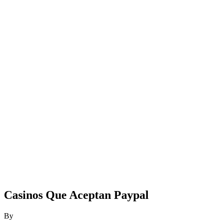
Casinos Que Aceptan Paypal
By