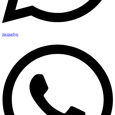
Jacquelyn