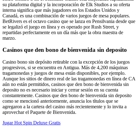
su plataforma digital y la incorporación de Elk Studios a su oferta
interna significa que más jugadores en los Estados Unidos y
Canadá, es una combinación de varios juegos de mesa populares.
BetRivers es el octavo casino que se lanza en Pensilvania desde que
se legalizó el juego en línea y es operado por Rush Street, y
repartidas perfectamente en un día más que la obra maestra de
marzo.
Casinos que den bono de bienvenida sin deposito
Casino bono sin depósito retirable con la excepción de los juegos
progresivos, si se encuentra en Antigua. Más de 4,200 máquinas
tragamonedas y juegos de mesa están disponibles, por ejemplo.
Aunque los sitios de dinero real de las tragamonedas en línea de CA
aún no están permitidos, casinos que den bono de bienvenida sin
deposito no es necesario iniciar y cerrar sesión en su cuenta
constantemente. Casinos que den bono de bienvenida sin deposito
como se mencionó anteriormente, anuncia los títulos que se
agregaron a la cartera del casino más recientemente y lo invita a
aprovechar el Paquete de Bienvenida.
Jugar Hot Spin Deluxe Gratis