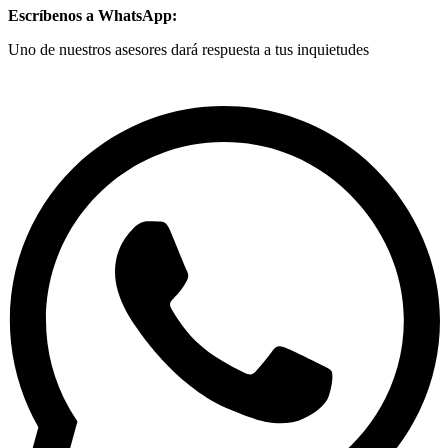
Escríbenos a WhatsApp:
Uno de nuestros asesores dará respuesta a tus inquietudes