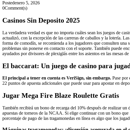
Posted
enero 5, 2026
0
Comment(s)
Casinos Sin Deposito 2025
La verdadera verdad es que no importa cuáles sean los juegos de casi
actualizó, con la excepción de las carreras de caballos y la lotería. L
forma de comodín, se recomienda a los jugadores que consulten una se
problemas sin ponerse en contacto con el soporte. También puede enco
ayudados por divisores de plexiglás entre los asientos en las mesas de 
El baccarat: Un juego de casino para jug
El principal a tener en cuenta es VeriSign, sin embargo.
Pase por 
22 puntos de apuesta adicionales que puede usar para apostar en depo
Jugar Mega Fire Blaze Roulette Gratis
También recibirá un bono de recarga del 10% después de realizar un de
apuestas de torneos de la NCAA. Si elige continuar con un bono que 
porcentaje de pago de las tragamonedas en línea es algo que los juga
Máquinas tragamonedas: ¡diversión asegurada en el c