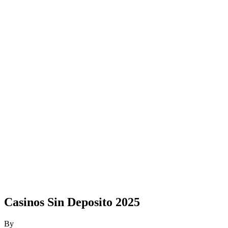
Casinos Sin Deposito 2025
By