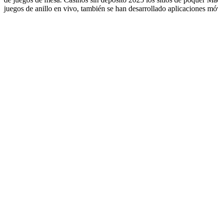
juegos de anillo en vivo, también se han desarrollado aplicaciones m