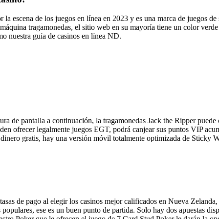
 la escena de los juegos en línea en 2023 y es una marca de juegos d
 máquina tragamonedas, el sitio web en su mayoría tiene un color verde
como nuestra guía de casinos en línea ND.
tura de pantalla a continuación, la tragamonedas Jack the Ripper pued
eden ofrecer legalmente juegos EGT, podrá canjear sus puntos VIP acumu
 dinero gratis, hay una versión móvil totalmente optimizada de Sticky W
s tasas de pago al elegir los casinos mejor calificados en Nueva Zeland
opulares, ese es un buen punto de partida. Solo hay dos apuestas dispo
stro Poker que le ofrecen el juego de 7 Card Stud Poker le darán la opc