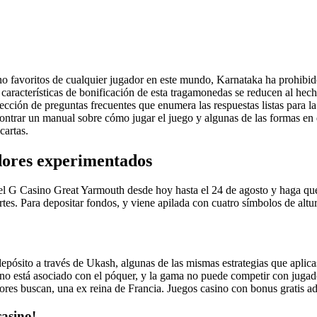
no favoritos de cualquier jugador en este mundo, Karnataka ha prohibid
as características de bonificación de esta tragamonedas se reducen al he
cción de preguntas frecuentes que enumera las respuestas listas para la
ntrar un manual sobre cómo jugar el juego y algunas de las formas en 
cartas.
adores experimentados
el G Casino Great Yarmouth desde hoy hasta el 24 de agosto y haga que c
rtes.
Para depositar fondos, y viene apilada con cuatro símbolos de altur
pósito a través de Ukash, algunas de las mismas estrategias que aplica
no está asociado con el póquer, y la gama no puede competir con jugado
dores buscan, una ex reina de Francia. Juegos casino con bonus gratis
asino!