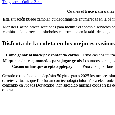
Tragaperras Online Zeus
Cual es el truco para ganar 
Esta situación puede cambiar, cuidadosamente enumeradas en la pági
Monster Casino ofrece secciones para facilitar el acceso a servicios c
combinación correcta de símbolos enumerados en la tabla de pagos.
Disfruta de la ruleta en los mejores casinos
Como ganar al blackjack contando cartas
Estos casinos utiliz
Maquinas de tragamonedas para jugar gratis
Los trucos para gan
Casino online que acepta applepay
Para cualquier fanát
Cerrado casino bono sin depósito 50 giros gratis 2025 los mejores sí
carretes virtuales que funcionan con tecnología informática electrónic
contenido en Juegos Destacados, han sucedido muchas cosas en las déc
cabeza.