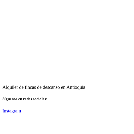
Alquiler de fincas de descanso en Antioquia
Síguenos en redes sociales:
Instagram