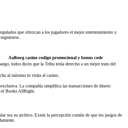
gulados que ofrezcan a los jugadores el mejor entretenimiento y
registrarse.
Aalborg casino codigo promocional y bonus code
argo, todos dicen que la Tribu tenía derecho a un mejor trato del
ha al máximo tu visita al casino.
 exclusiva. La compañía simplifica las transacciones de dinero
h of Books AllRight.
ular sea su archivo. Existe la percepción común de que los juegos de
idamente.