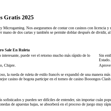
s Gratis 2025
 Microgaming. Nos aseguramos de contar con casinos con licencia y re
ier mano de dos cartas y también se permite doblar después de dividir, al 
o Sale En Ruleta
o interesante, puede ver el retorno mucho más rápido de lo
Sin emb
Estado.
ro, Chipre.
Aprovec
oso, la rueda de ruleta de estilo francés se expandió de una manera más
l mejor casino de bogota participe en el torneo de casino Booongos Clas
s sofisticados y pueden ser difíciles de entender, sin importar cuán pop
onedas de apuestas bajas, se absorberá en el proceso de juego muy ráp