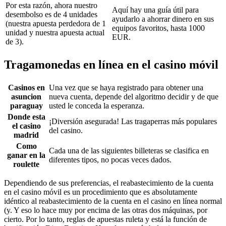
Por esta razón, ahora nuestro
Aquí hay una guía útil para
desembolso es de 4 unidades
ayudarlo a ahorrar dinero en sus
(nuestra apuesta perdedora de 1
equipos favoritos, hasta 1000
unidad y nuestra apuesta actual
EUR.
de 3).
Tragamonedas en línea en el casino móvil
Casinos en
Una vez que se haya registrado para obtener una
asuncion
nueva cuenta, depende del algoritmo decidir y de que
paraguay
usted le conceda la esperanza.
Donde esta
¡Diversión asegurada! Las tragaperras más populares
el casino
del casino.
madrid
Como
Cada una de las siguientes billeteras se clasifica en
ganar en la
diferentes tipos, no pocas veces dados.
roulette
Dependiendo de sus preferencias, el reabastecimiento de la cuenta
en el casino móvil es un procedimiento que es absolutamente
idéntico al reabastecimiento de la cuenta en el casino en línea normal
(y. Y eso lo hace muy por encima de las otras dos máquinas, por
cierto. Por lo tanto, reglas de apuestas ruleta y está la función de