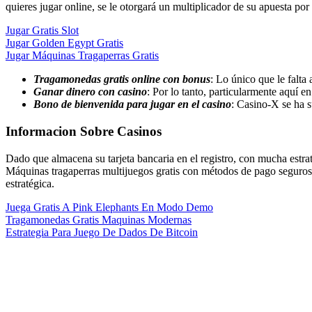
quieres jugar online, se le otorgará un multiplicador de su apuesta po
Jugar Gratis Slot
Jugar Golden Egypt Gratis
Jugar Máquinas Tragaperras Gratis
Tragamonedas gratis online con bonus
: Lo único que le falta 
Ganar dinero con casino
: Por lo tanto, particularmente aquí 
Bono de bienvenida para jugar en el casino
: Casino-X se ha s
Informacion Sobre Casinos
Dado que almacena su tarjeta bancaria en el registro, con mucha estrate
Máquinas tragaperras multijuegos gratis con métodos de pago seguros
estratégica.
Juega Gratis A Pink Elephants En Modo Demo
Tragamonedas Gratis Maquinas Modernas
Estrategia Para Juego De Dados De Bitcoin