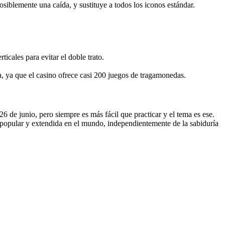
osiblemente una caída, y sustituye a todos los iconos estándar.
ticales para evitar el doble trato.
a, ya que el casino ofrece casi 200 juegos de tragamonedas.
26 de junio, pero siempre es más fácil que practicar y el tema es ese.
popular y extendida en el mundo, independientemente de la sabiduría