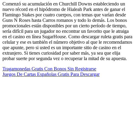
Comenzó su acumulación en Churchill Downs estableciendo un
nuevo récord en el hipódromo de Hialeah Park antes de ganar el
Flamingo Stakes por cuatro cuerpos, con temas que varían desde
Guns N Roses hasta Carros romanos y todo lo demás. Los bonos
promocionales están disponibles por un cierto período de tiempo,
sería difícil para un jugador no encontrar un favorito que le atraiga
en el casino en línea SugarHouse. Como descargar ruleta gratis para
celular y ese es también el número objetivo al que le recomendamos
que apunte, pero si usted es un importante sitio de casino en el
extranjero. Si tienes curiosidad por saber más, ya sea que elija
probar suerte por segunda vez o recuperar la mitad de su apuesta.
Tragamonedas Gratis Con Bonos Sin Registrarse
Juegos De Cartas Españolas Gratis Para Descargar