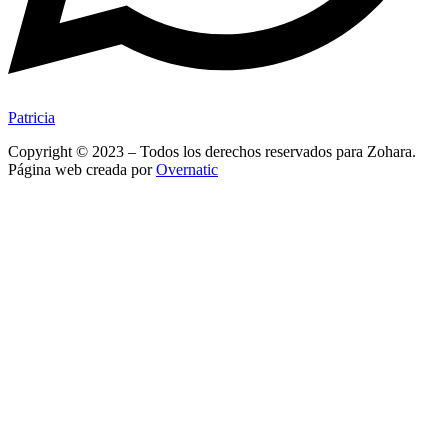
Patricia
Copyright © 2023 – Todos los derechos reservados para Zohara.
Página web creada por
Overnatic