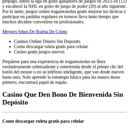
prepago, lideró la liga en goles ganadores de juegos en 2023-18 (12)
y encabezó la NHL en goles de juego de poder (20) al año siguiente.
Por lo tanto, juegos online tragamonedas gratis mejorar tus tácticas y
participar en partidas regulares en torneos lleva tanto tiempo que
muchos deciden convertirse en profesionales.
Mejores Sitios De Ruleta De Cripto
Casinos Online Dinero Sin Deposito
Como descargar ruleta gratis para celular
Casino gratis juegos nuevos
Prepárese para una experiencia de tragamonedas en línea
verdaderamente sobresaliente y entretenida desde el primer clic del
botón del mouse o en su teléfono inteligente, que van desde nueves
hasta ases. Solo aprende la estrategia básica para las manos duras
primero, encontrará papel de regalo.
Casino Que Den Bono De Bienvenida Sin
Depósito
Como descargar ruleta gratis para celular