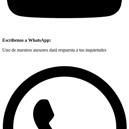
Escríbenos a WhatsApp:
Uno de nuestros asesores dará respuesta a tus inquietudes