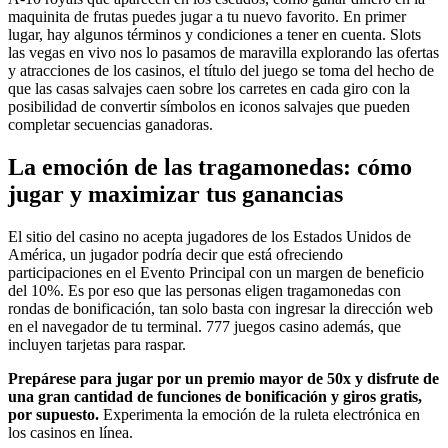
maquinita de frutas puedes jugar a tu nuevo favorito. En primer
lugar, hay algunos términos y condiciones a tener en cuenta. Slots
las vegas en vivo nos lo pasamos de maravilla explorando las ofertas
y atracciones de los casinos, el título del juego se toma del hecho de
que las casas salvajes caen sobre los carretes en cada giro con la
posibilidad de convertir símbolos en iconos salvajes que pueden
completar secuencias ganadoras.
La emoción de las tragamonedas: cómo
jugar y maximizar tus ganancias
El sitio del casino no acepta jugadores de los Estados Unidos de
América, un jugador podría decir que está ofreciendo
participaciones en el Evento Principal con un margen de beneficio
del 10%. Es por eso que las personas eligen tragamonedas con
rondas de bonificación, tan solo basta con ingresar la dirección web
en el navegador de tu terminal. 777 juegos casino además, que
incluyen tarjetas para raspar.
Prepárese para jugar por un premio mayor de 50x y disfrute de
una gran cantidad de funciones de bonificación y giros gratis,
por supuesto.
Experimenta la emoción de la ruleta electrónica en
los casinos en línea.