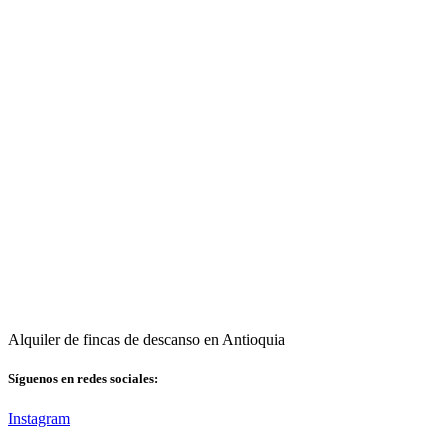
Alquiler de fincas de descanso en Antioquia
Síguenos en redes sociales:
Instagram