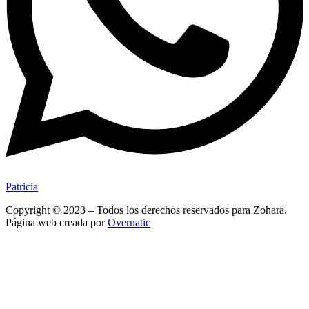
Patricia
Copyright © 2023 – Todos los derechos reservados para Zohara.
Página web creada por
Overnatic