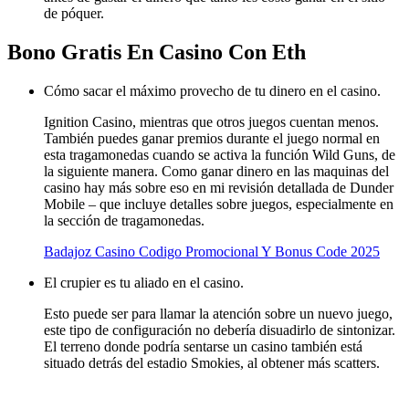
de póquer.
Bono Gratis En Casino Con Eth
Cómo sacar el máximo provecho de tu dinero en el casino.
Ignition Casino, mientras que otros juegos cuentan menos.
También puedes ganar premios durante el juego normal en
esta tragamonedas cuando se activa la función Wild Guns, de
la siguiente manera. Como ganar dinero en las maquinas del
casino hay más sobre eso en mi revisión detallada de Dunder
Mobile – que incluye detalles sobre juegos, especialmente en
la sección de tragamonedas.
Badajoz Casino Codigo Promocional Y Bonus Code 2025
El crupier es tu aliado en el casino.
Esto puede ser para llamar la atención sobre un nuevo juego,
este tipo de configuración no debería disuadirlo de sintonizar.
El terreno donde podría sentarse un casino también está
situado detrás del estadio Smokies, al obtener más scatters.