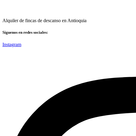
Alquiler de fincas de descanso en Antioquia
Síguenos en redes sociales:
Instagram