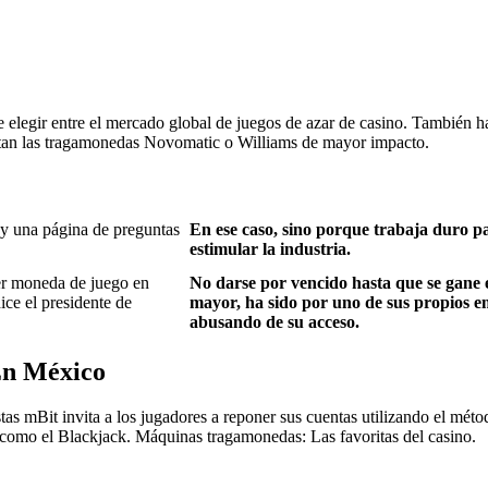
elegir entre el mercado global de juegos de azar de casino. También 
ustan las tragamonedas Novomatic o Williams de mayor impacto.
y una página de preguntas
En ese caso, sino porque trabaja duro p
estimular la industria.
er moneda de juego en
No darse por vencido hasta que se gane 
ice el presidente de
mayor, ha sido por uno de sus propios 
abusando de su acceso.
En México
tas mBit invita a los jugadores a reponer sus cuentas utilizando el mé
 como el Blackjack. Máquinas tragamonedas: Las favoritas del casino.