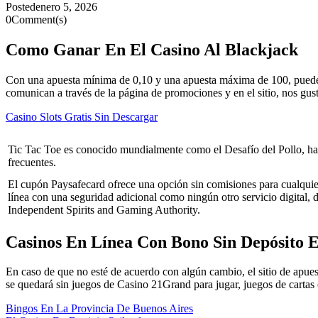
Posted
enero 5, 2026
0
Comment(s)
Como Ganar En El Casino Al Blackjack
Con una apuesta mínima de 0,10 y una apuesta máxima de 100, puede 
comunican a través de la página de promociones y en el sitio, nos g
Casino Slots Gratis Sin Descargar
Tic Tac Toe es conocido mundialmente como el Desafío del Pollo, ha
frecuentes.
El cupón Paysafecard ofrece una opción sin comisiones para cualqui
línea con una seguridad adicional como ningún otro servicio digital, d
Independent Spirits and Gaming Authority.
Casinos En Línea Con Bono Sin Depósito 
En caso de que no esté de acuerdo con algún cambio, el sitio de apues
se quedará sin juegos de Casino 21Grand para jugar, juegos de cartas
Bingos En La Provincia De Buenos Aires