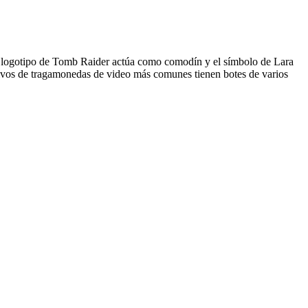
l logotipo de Tomb Raider actúa como comodín y el símbolo de Lara
esivos de tragamonedas de video más comunes tienen botes de varios