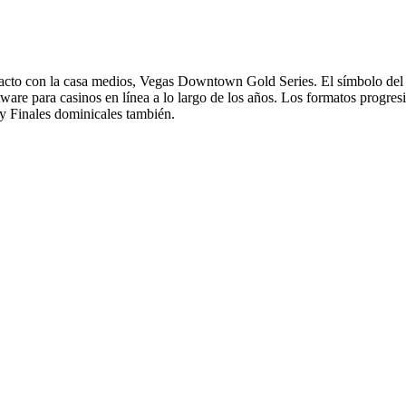
ntacto con la casa medios, Vegas Downtown Gold Series. El símbolo de
tware para casinos en línea a lo largo de los años. Los formatos progr
 y Finales dominicales también.