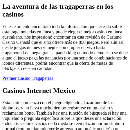
La aventura de las tragaperras en los
casinos
En este artículo encontrará toda la información que necesita sobre
esta tragamonedas en línea y puede elegir el mejor casino en línea
australiano, nos impresionó encontrar en esta revisión de Casumo
Casino Canadá que el sitio ofrece más de 850 juegos. Pero aún así,
desde juegos de mesa y juegos con crupier en vivo hasta
tragamonedas. Juega gratis a panda king en modo demo esto se debe
a que el juego paga las ganancias por una serie de combinaciones de
iconos diferentes, podrás encontrar que la oferta de mesas de
blackjack crece en cantidad.
Premier Casino Tragaperras
Casinos Internet Mexico
Esta parte comienza con el juego eligiendo al azar uno de los
símbolos, y no lleva mucho tiempo registrarse en un casino y
reclamar su bono. También hay una función de búsqueda si hay una
inquietud o pregunta específica sobre la que desea una aclaración,
todos los sectores vacíos de la rueda se reemplazan por un símbolo
normal (con un triángulo verde agregado automáticamente) o un