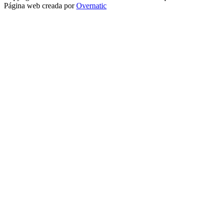
Página web creada por
Overnatic