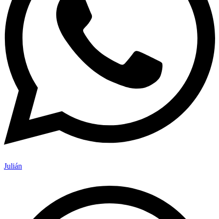
Julián