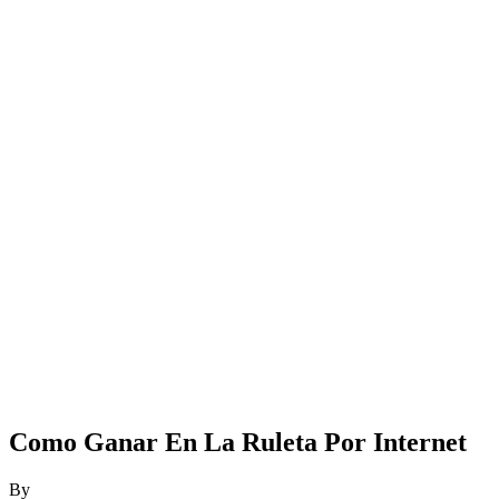
Como Ganar En La Ruleta Por Internet
By