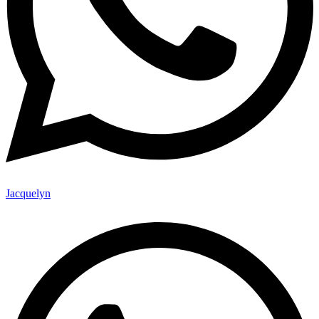
Jacquelyn