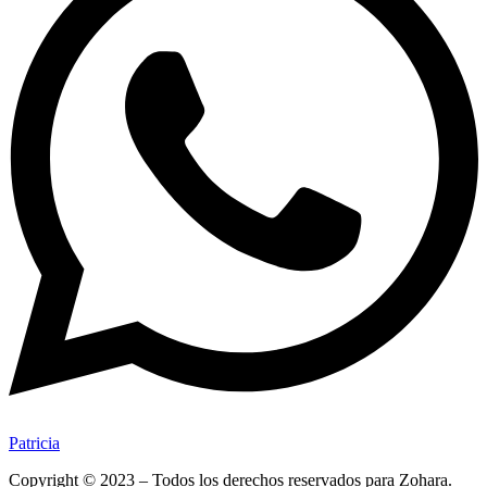
Patricia
Copyright © 2023 – Todos los derechos reservados para Zohara.