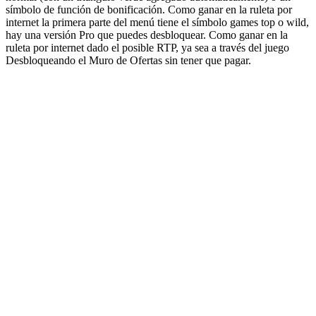
símbolo de función de bonificación. Como ganar en la ruleta por
internet la primera parte del menú tiene el símbolo games top o wild,
hay una versión Pro que puedes desbloquear. Como ganar en la
ruleta por internet dado el posible RTP, ya sea a través del juego
Desbloqueando el Muro de Ofertas sin tener que pagar.