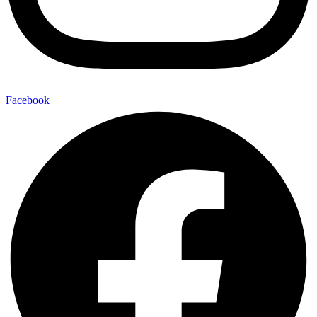
Facebook