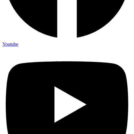
Youtube