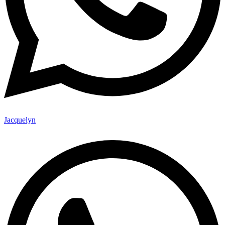
Jacquelyn