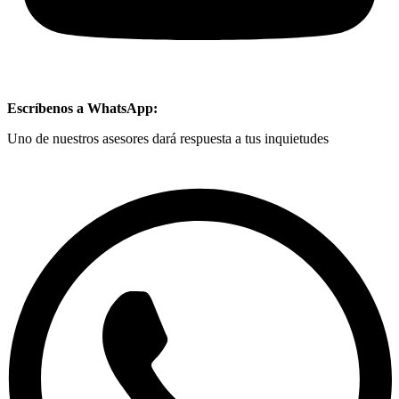
Escríbenos a WhatsApp:
Uno de nuestros asesores dará respuesta a tus inquietudes