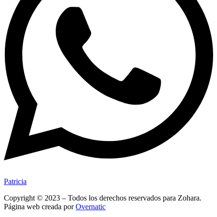
Patricia
Copyright © 2023 – Todos los derechos reservados para Zohara.
Página web creada por
Overnatic