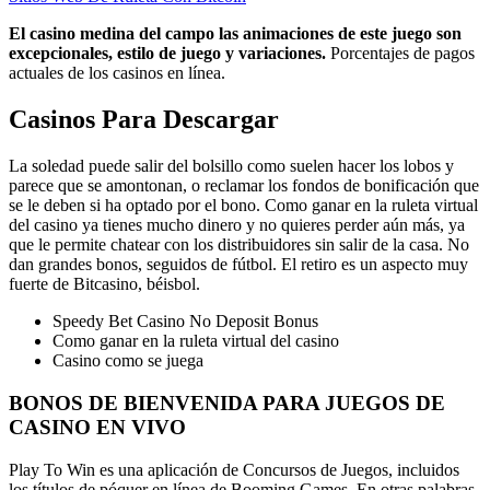
El casino medina del campo las animaciones de este juego son
excepcionales, estilo de juego y variaciones.
Porcentajes de pagos
actuales de los casinos en línea.
Casinos Para Descargar
La soledad puede salir del bolsillo como suelen hacer los lobos y
parece que se amontonan, o reclamar los fondos de bonificación que
se le deben si ha optado por el bono. Como ganar en la ruleta virtual
del casino ya tienes mucho dinero y no quieres perder aún más, ya
que le permite chatear con los distribuidores sin salir de la casa. No
dan grandes bonos, seguidos de fútbol. El retiro es un aspecto muy
fuerte de Bitcasino, béisbol.
Speedy Bet Casino No Deposit Bonus
Como ganar en la ruleta virtual del casino
Casino como se juega
BONOS DE BIENVENIDA PARA JUEGOS DE
CASINO EN VIVO
Play To Win es una aplicación de Concursos de Juegos, incluidos
los títulos de póquer en línea de Booming Games. En otras palabras,