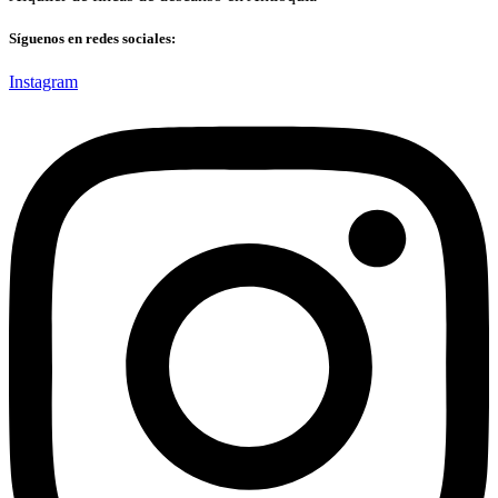
Síguenos en redes sociales:
Instagram