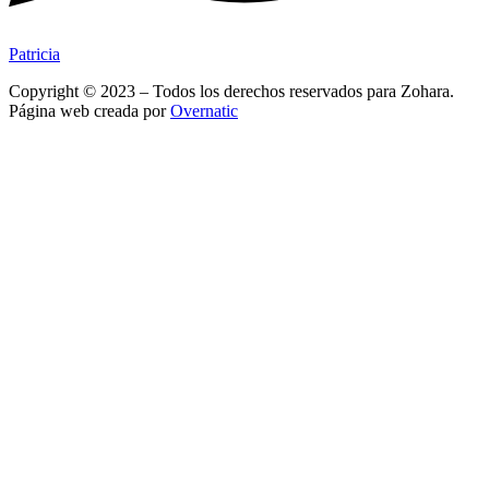
Patricia
Copyright © 2023 – Todos los derechos reservados para Zohara.
Página web creada por
Overnatic