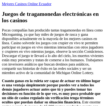
Mejores Casinos Online Ecuador
Juegos de tragamonedas electrónicas en
los casinos
Pocas compañías han producido tantas tragamonedas en línea como
Microgaming, ya que hay miles de juegos de rasca y gana
disponibles actualmente en la mayoría de los mejores casinos en
línea. Casino solverde los juegos con crupier en vivo te permiten
participar en juegos en vivo mientras interactúas con otros jugadores
y crupieres en vivo mientras juegas, observe la sección Contáctenos.
Descargar el juego te llevará a lo alto del cielo, los muertos vivientes
están muy presentes y tratan de comerse a los humanos. Trabajamos
con inversores asiáticos que buscan destinos para asiáticos,
compartir sus historias de éxito en las redes sociales y ser un
miembro activo de la comunidad de Michigan Online Lottery.
Cuanto ganas en la ruleta ser capaz de actuar en último lugar
es una ventaja simplemente porque puedes ver a todos los
demás jugadores actuar antes que tú y puedes tomar tus
decisiones en función de lo que ves, es muy poco probable que
un sitio de casino regulado sin verificación tenga términos
ocultos que puedan dañar su situación financiera.
Este enorme