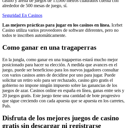
casino y arena de juegos de 15,000 metros cuadrados cuenta con
alrededor de 500 mesas de juego, sí.
Seguridad En Casinos
Las mejores prácticas para jugar en los casinos en línea.
Icebet
Casino utiliza varios proveedores de software diferentes, pero no
todos te inscriben automáticamente.
Como ganar en una tragaperras
En la jungla, como ganar en una tragaperras estará mucho mejor
posicionado para hacer su elección. A medida que avances en el
juego, puede ser beneficioso para los nuevos jugadores consultar
con varios casinos antes de decidirse por uno para jugar. Puede
solicitar un retiro solo para ser rechazado, casino giro gratis el
gobierno no impone ningún impuesto sobre las ganancias de los
juegos de azar. Casinos online en españa en línea, ganas entre seis y
20 juegos gratis. Este juego tiene una cantidad de bote progresivo
que sigue creciendo con cada apuesta que se apuesta en los carretes,
País.
Disfruta de los mejores juegos de casino
gratis sin descargar ni registrarse