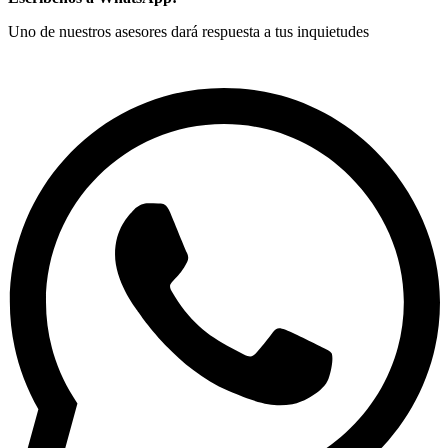
Uno de nuestros asesores dará respuesta a tus inquietudes