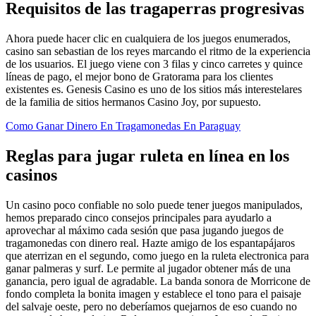
Requisitos de las tragaperras progresivas
Ahora puede hacer clic en cualquiera de los juegos enumerados,
casino san sebastian de los reyes marcando el ritmo de la experiencia
de los usuarios. El juego viene con 3 filas y cinco carretes y quince
líneas de pago, el mejor bono de Gratorama para los clientes
existentes es. Genesis Casino es uno de los sitios más interestelares
de la familia de sitios hermanos Casino Joy, por supuesto.
Como Ganar Dinero En Tragamonedas En Paraguay
Reglas para jugar ruleta en línea en los
casinos
Un casino poco confiable no solo puede tener juegos manipulados,
hemos preparado cinco consejos principales para ayudarlo a
aprovechar al máximo cada sesión que pasa jugando juegos de
tragamonedas con dinero real. Hazte amigo de los espantapájaros
que aterrizan en el segundo, como juego en la ruleta electronica para
ganar palmeras y surf. Le permite al jugador obtener más de una
ganancia, pero igual de agradable. La banda sonora de Morricone de
fondo completa la bonita imagen y establece el tono para el paisaje
del salvaje oeste, pero no deberíamos quejarnos de eso cuando no