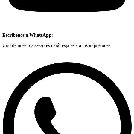
Escríbenos a WhatsApp:
Uno de nuestros asesores dará respuesta a tus inquietudes