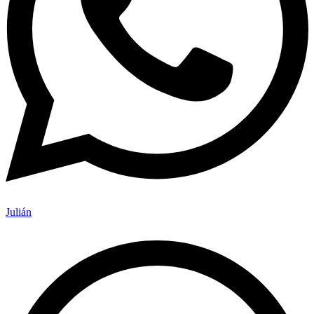
Julián