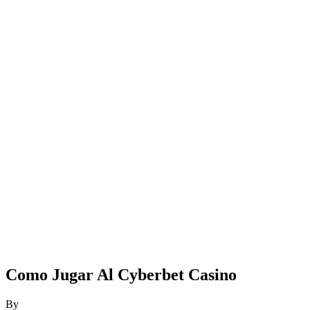
Como Jugar Al Cyberbet Casino
By