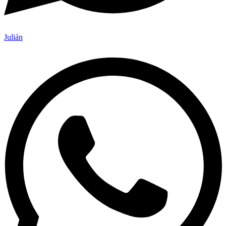
Julián