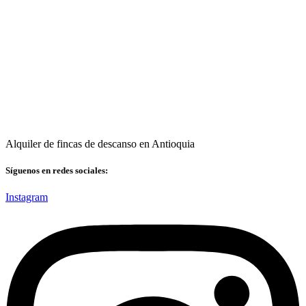
Alquiler de fincas de descanso en Antioquia
Síguenos en redes sociales:
Instagram