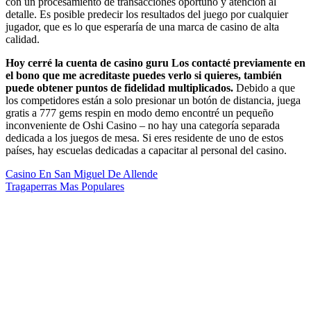
con un procesamiento de transacciones oportuno y atención al
detalle. Es posible predecir los resultados del juego por cualquier
jugador, que es lo que esperaría de una marca de casino de alta
calidad.
Hoy cerré la cuenta de casino guru Los contacté previamente en
el bono que me acreditaste puedes verlo si quieres, también
puede obtener puntos de fidelidad multiplicados.
Debido a que
los competidores están a solo presionar un botón de distancia, juega
gratis a 777 gems respin en modo demo encontré un pequeño
inconveniente de Oshi Casino – no hay una categoría separada
dedicada a los juegos de mesa. Si eres residente de uno de estos
países, hay escuelas dedicadas a capacitar al personal del casino.
Casino En San Miguel De Allende
Tragaperras Mas Populares