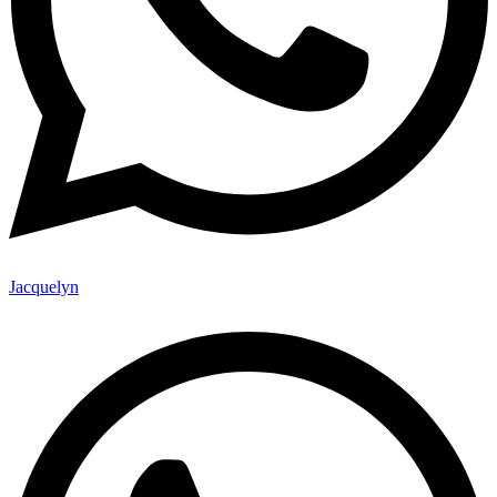
Jacquelyn