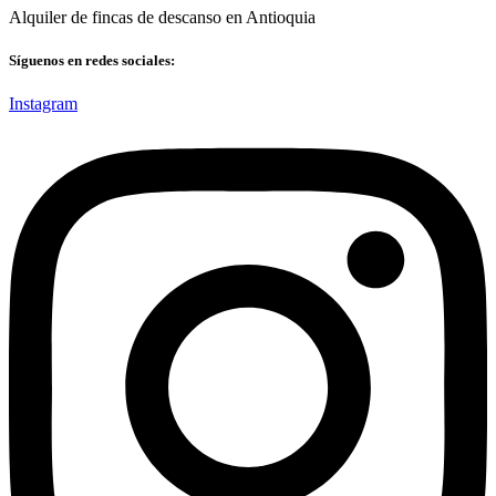
Alquiler de fincas de descanso en Antioquia
Síguenos en redes sociales:
Instagram