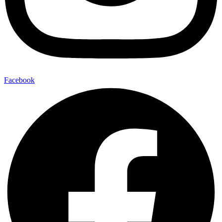
Facebook