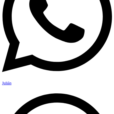
Julián