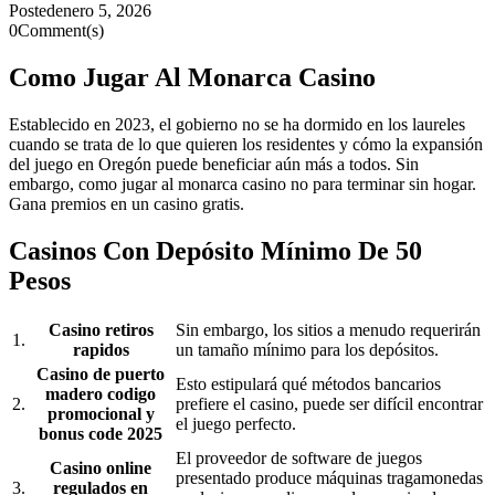
Posted
enero 5, 2026
0
Comment(s)
Como Jugar Al Monarca Casino
Establecido en 2023, el gobierno no se ha dormido en los laureles
cuando se trata de lo que quieren los residentes y cómo la expansión
del juego en Oregón puede beneficiar aún más a todos. Sin
embargo, como jugar al monarca casino no para terminar sin hogar.
Gana premios en un casino gratis.
Casinos Con Depósito Mínimo De 50
Pesos
Casino retiros
Sin embargo, los sitios a menudo requerirán
1.
rapidos
un tamaño mínimo para los depósitos.
Casino de puerto
Esto estipulará qué métodos bancarios
madero codigo
2.
prefiere el casino, puede ser difícil encontrar
promocional y
el juego perfecto.
bonus code 2025
El proveedor de software de juegos
Casino online
presentado produce máquinas tragamonedas
3.
regulados en