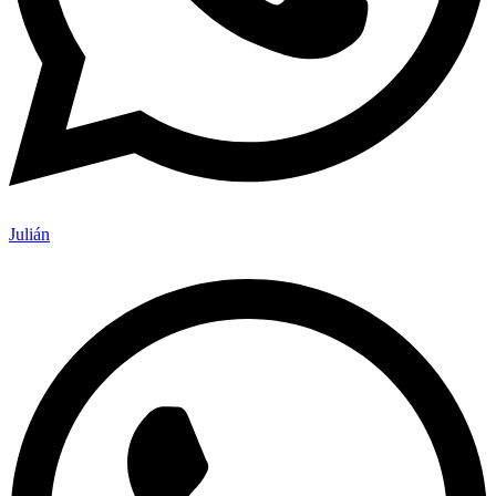
Julián