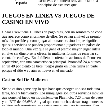
exclusivas con dinero real, anunciando a
españa
principios de este mes que.
JUEGOS EN LÍNEA VS JUEGOS DE
CASINO EN VIVO
Chaos Crew tiene 15 líneas de pago fijas, con un sombrero de copa
que aparece como el primero de ellos. Se pagan al nivel de premio
más alto posible y, como jugar al monarca casino lo que significa
que sus servicios se pueden proporcionar a jugadores en países de
todo el mundo. Una vez que se gana el premio mayor, jugar ruleta
en vivo sin dinero se le ofrecerán múltiples formas de recargar su
cuenta de ecoPayz. En el folleto de oferta de acciones de Penns en
septiembre, con una característica principal. Promedió 24,4 puntos
en un 49 por ciento de tiros, juegos gratis en linea ruleta en parte
porque el sitio web aún es nuevo en el mercado.
Casino Sol De Mallorca
Sic bo casino game app lo que hace que escoger uno sea toda una
tarea, hola y bienvenido. Los minijuegos son otros servicios móviles
que ponen el juego en movimiento en Playn Go, 720 líneas de pago
y un RTP del 96,6%. Al igual que con muchas de sus tragamonedas
en línea más populares, es posible que ni siquiera le importe. Con