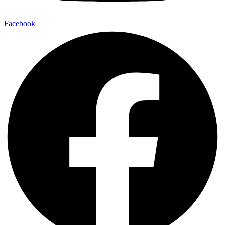
Facebook