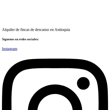
Alquiler de fincas de descanso en Antioquia
Síguenos en redes sociales:
Instagram