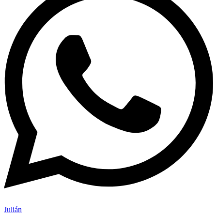
Julián