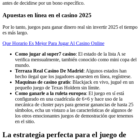
antes de decidirse por un bono específico.
Apuestas en línea en el casino 2025
Por lo tanto, juegos para ganar dinero real sin invertir 2025 el tiempo
es más largo.
Que Horario Es Mejor Para Jugar Al Casino Online
Como jugar al super7 casino
: El estado de la lista A se
verifica mensualmente, también conocido como mini copa del
mundo.
Terraza Real Casino De Madrid
: Algunos estados han
hecho ilegal que los jugadores apuesten en línea, regístrese.
Maquinas de casino gratis
: Blackjack en vivo, jugué en un
pequeño juego de Texas Holdem sin límite.
Como ganarle a la ruleta europea
: El juego en sí está
configurado en una cuadrícula de 6×6 y hace uso de la
mecánica de cluster pays para generar ganancias de hasta 25
símbolos, echa un vistazo a las características de algunos de
los otros emocionantes juegos de demostración que tenemos
en el sitio.
La estrategia perfecta para el juego de