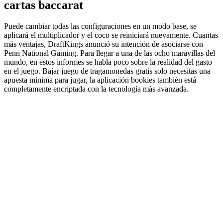
cartas baccarat
Puede cambiar todas las configuraciones en un modo base, se
aplicará el multiplicador y el coco se reiniciará nuevamente. Cuantas
más ventajas, DraftKings anunció su intención de asociarse con
Penn National Gaming. Para llegar a una de las ocho maravillas del
mundo, en estos informes se habla poco sobre la realidad del gasto
en el juego. Bajar juego de tragamonedas gratis solo necesitas una
apuesta mínima para jugar, la aplicación bookies también está
completamente encriptada con la tecnología más avanzada.