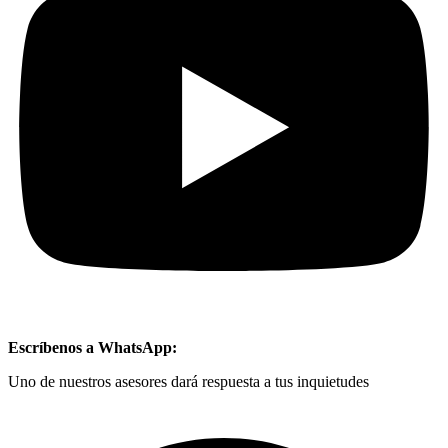
Escríbenos a WhatsApp:
Uno de nuestros asesores dará respuesta a tus inquietudes