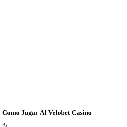
Como Jugar Al Velobet Casino
By