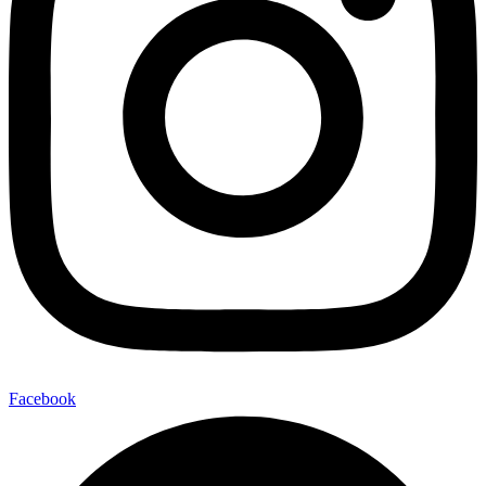
Facebook