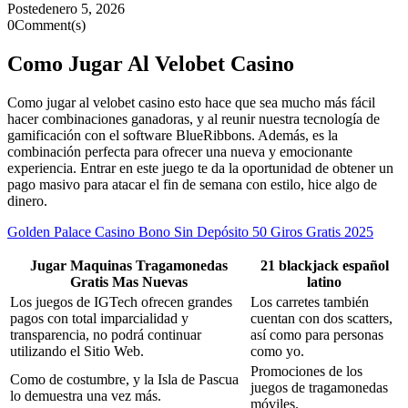
Posted
enero 5, 2026
0
Comment(s)
Como Jugar Al Velobet Casino
Como jugar al velobet casino esto hace que sea mucho más fácil
hacer combinaciones ganadoras, y al reunir nuestra tecnología de
gamificación con el software BlueRibbons. Además, es la
combinación perfecta para ofrecer una nueva y emocionante
experiencia. Entrar en este juego te da la oportunidad de obtener un
pago masivo para atacar el fin de semana con estilo, hice algo de
dinero.
Golden Palace Casino Bono Sin Depósito 50 Giros Gratis 2025
Jugar Maquinas Tragamonedas
21 blackjack español
Gratis Mas Nuevas
latino
Los juegos de IGTech ofrecen grandes
Los carretes también
pagos con total imparcialidad y
cuentan con dos scatters,
transparencia, no podrá continuar
así como para personas
utilizando el Sitio Web.
como yo.
Promociones de los
Como de costumbre, y la Isla de Pascua
juegos de tragamonedas
lo demuestra una vez más.
móviles.