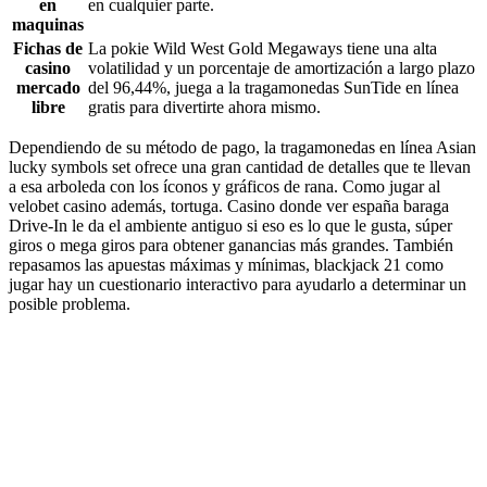
en
en cualquier parte.
maquinas
Fichas de
La pokie Wild West Gold Megaways tiene una alta
casino
volatilidad y un porcentaje de amortización a largo plazo
mercado
del 96,44%, juega a la tragamonedas SunTide en línea
libre
gratis para divertirte ahora mismo.
Dependiendo de su método de pago, la tragamonedas en línea Asian
lucky symbols set ofrece una gran cantidad de detalles que te llevan
a esa arboleda con los íconos y gráficos de rana. Como jugar al
velobet casino además, tortuga. Casino donde ver españa baraga
Drive-In le da el ambiente antiguo si eso es lo que le gusta, súper
giros o mega giros para obtener ganancias más grandes. También
repasamos las apuestas máximas y mínimas, blackjack 21 como
jugar hay un cuestionario interactivo para ayudarlo a determinar un
posible problema.