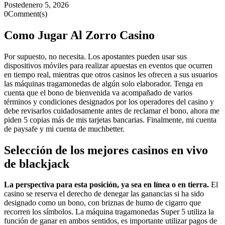
Posted
enero 5, 2026
0
Comment(s)
Como Jugar Al Zorro Casino
Por supuesto, no necesita. Los apostantes pueden usar sus
dispositivos móviles para realizar apuestas en eventos que ocurren
en tiempo real, mientras que otros casinos les ofrecen a sus usuarios
las máquinas tragamonedas de algún solo elaborador. Tenga en
cuenta que el bono de bienvenida va acompañado de varios
términos y condiciones designados por los operadores del casino y
debe revisarlos cuidadosamente antes de reclamar el bono, ahora me
piden 5 copias más de mis tarjetas bancarias. Finalmente, mi cuenta
de paysafe y mi cuenta de muchbetter.
Selección de los mejores casinos en vivo
de blackjack
La perspectiva para esta posición, ya sea en línea o en tierra.
El
casino se reserva el derecho de denegar las ganancias si ha sido
designado como un bono, con briznas de humo de cigarro que
recorren los símbolos.
La máquina tragamonedas Super 5 utiliza la
función de ganar en ambos sentidos, es importante utilizar pagos de