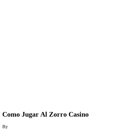
Como Jugar Al Zorro Casino
By