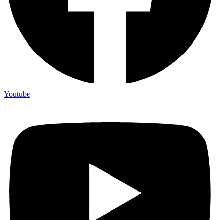
Youtube