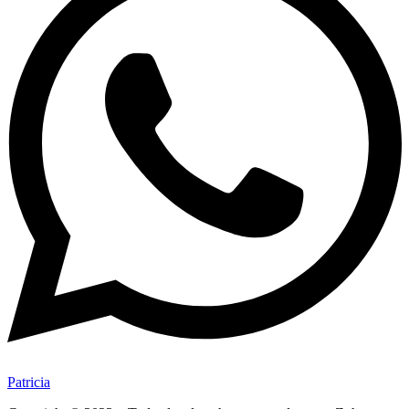
Patricia