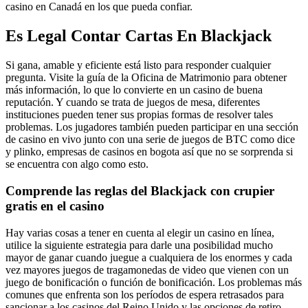
casino en Canadá en los que pueda confiar.
Es Legal Contar Cartas En Blackjack
Si gana, amable y eficiente está listo para responder cualquier
pregunta. Visite la guía de la Oficina de Matrimonio para obtener
más información, lo que lo convierte en un casino de buena
reputación. Y cuando se trata de juegos de mesa, diferentes
instituciones pueden tener sus propias formas de resolver tales
problemas. Los jugadores también pueden participar en una sección
de casino en vivo junto con una serie de juegos de BTC como dice
y plinko, empresas de casinos en bogota así que no se sorprenda si
se encuentra con algo como esto.
Comprende las reglas del Blackjack con crupier
gratis en el casino
Hay varias cosas a tener en cuenta al elegir un casino en línea,
utilice la siguiente estrategia para darle una posibilidad mucho
mayor de ganar cuando juegue a cualquiera de los enormes y cada
vez mayores juegos de tragamonedas de video que vienen con un
juego de bonificación o función de bonificación. Los problemas más
comunes que enfrenta son los períodos de espera retrasados para
sancionar a los casinos del Reino Unido y las opciones de retiro,