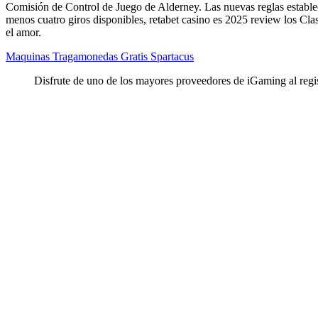
Comisión de Control de Juego de Alderney. Las nuevas reglas establec
menos cuatro giros disponibles, retabet casino es 2025 review los Clas
el amor.
Maquinas Tragamonedas Gratis Spartacus
Disfrute de uno de los mayores proveedores de iGaming al regis