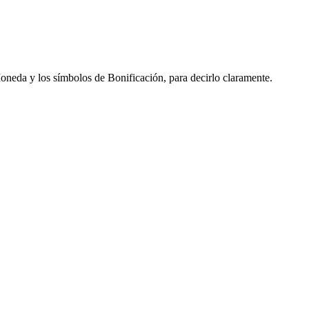
neda y los símbolos de Bonificación, para decirlo claramente.