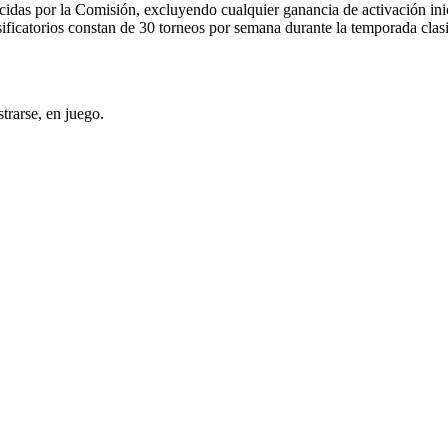
idas por la Comisión, excluyendo cualquier ganancia de activación inici
ificatorios constan de 30 torneos por semana durante la temporada clasi
trarse, en juego.