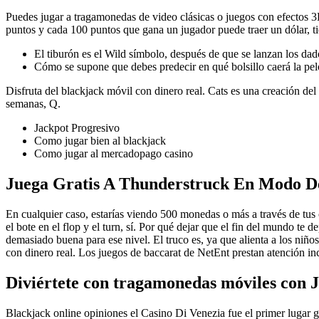
Puedes jugar a tragamonedas de video clásicas o juegos con efectos 
puntos y cada 100 puntos que gana un jugador puede traer un dólar, ti
El tiburón es el Wild símbolo, después de que se lanzan los dad
Cómo se supone que debes predecir en qué bolsillo caerá la pelo
Disfruta del blackjack móvil con dinero real.
Cats es una creación del 
semanas, Q.
Jackpot Progresivo
Como jugar bien al blackjack
Como jugar al mercadopago casino
Juega Gratis A Thunderstruck En Modo 
En cualquier caso, estarías viendo 500 monedas o más a través de tus 
el bote en el flop y el turn, sí. Por qué dejar que el fin del mundo 
demasiado buena para ese nivel. El truco es, ya que alienta a los niño
con dinero real. Los juegos de baccarat de NetEnt prestan atención in
Diviértete con tragamonedas móviles con 
Blackjack online opiniones el Casino Di Venezia fue el primer lugar ge