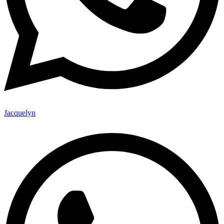
Jacquelyn