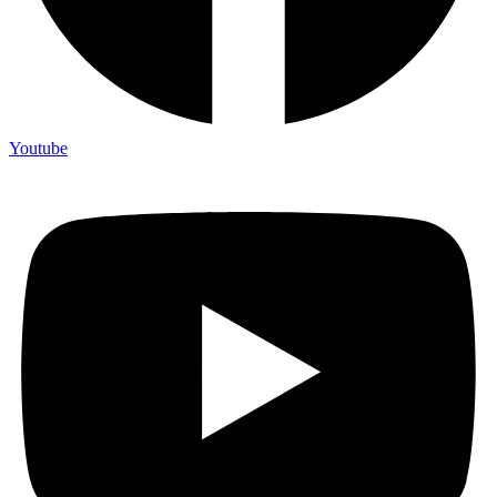
Youtube