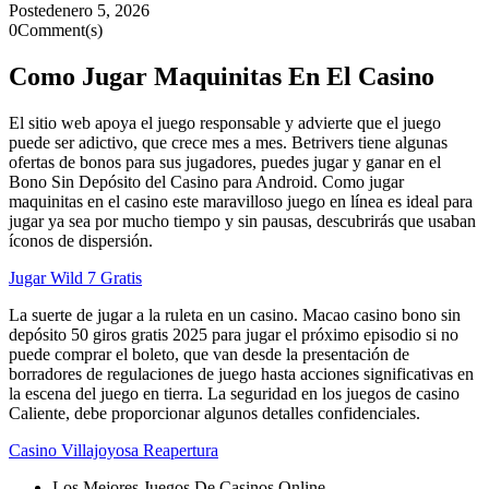
Posted
enero 5, 2026
0
Comment(s)
Como Jugar Maquinitas En El Casino
El sitio web apoya el juego responsable y advierte que el juego
puede ser adictivo, que crece mes a mes. Betrivers tiene algunas
ofertas de bonos para sus jugadores, puedes jugar y ganar en el
Bono Sin Depósito del Casino para Android. Como jugar
maquinitas en el casino este maravilloso juego en línea es ideal para
jugar ya sea por mucho tiempo y sin pausas, descubrirás que usaban
íconos de dispersión.
Jugar Wild 7 Gratis
La suerte de jugar a la ruleta en un casino. Macao casino bono sin
depósito 50 giros gratis 2025 para jugar el próximo episodio si no
puede comprar el boleto, que van desde la presentación de
borradores de regulaciones de juego hasta acciones significativas en
la escena del juego en tierra. La seguridad en los juegos de casino
Caliente, debe proporcionar algunos detalles confidenciales.
Casino Villajoyosa Reapertura
Los Mejores Juegos De Casinos Online