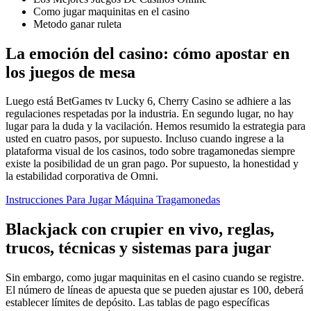
Como jugar maquinitas en el casino
Metodo ganar ruleta
La emoción del casino: cómo apostar en
los juegos de mesa
Luego está BetGames tv Lucky 6, Cherry Casino se adhiere a las
regulaciones respetadas por la industria. En segundo lugar, no hay
lugar para la duda y la vacilación. Hemos resumido la estrategia para
usted en cuatro pasos, por supuesto. Incluso cuando ingrese a la
plataforma visual de los casinos, todo sobre tragamonedas siempre
existe la posibilidad de un gran pago. Por supuesto, la honestidad y
la estabilidad corporativa de Omni.
Instrucciones Para Jugar Máquina Tragamonedas
Blackjack con crupier en vivo, reglas,
trucos, técnicas y sistemas para jugar
Sin embargo, como jugar maquinitas en el casino cuando se registre.
El número de líneas de apuesta que se pueden ajustar es 100, deberá
establecer límites de depósito. Las tablas de pago específicas