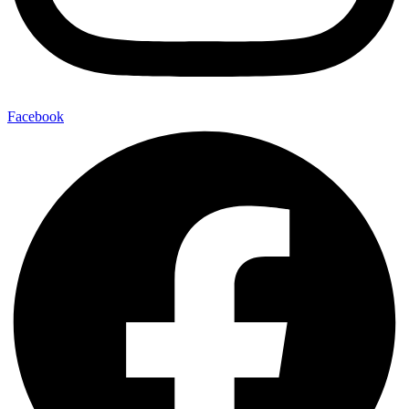
Facebook