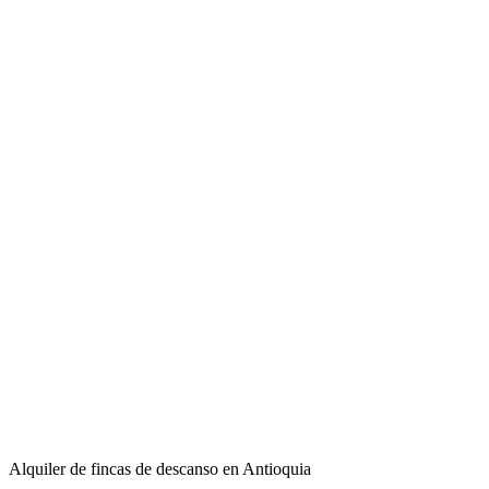
Alquiler de fincas de descanso en Antioquia