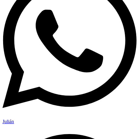
Julián