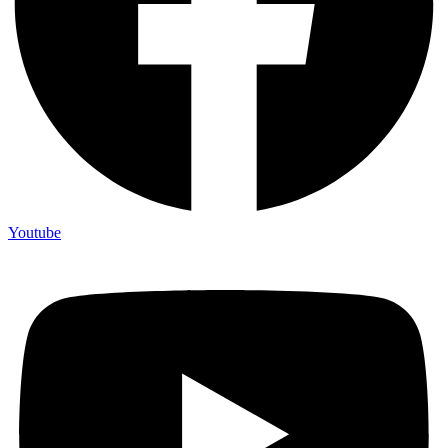
Youtube