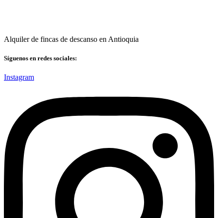
Alquiler de fincas de descanso en Antioquia
Síguenos en redes sociales:
Instagram