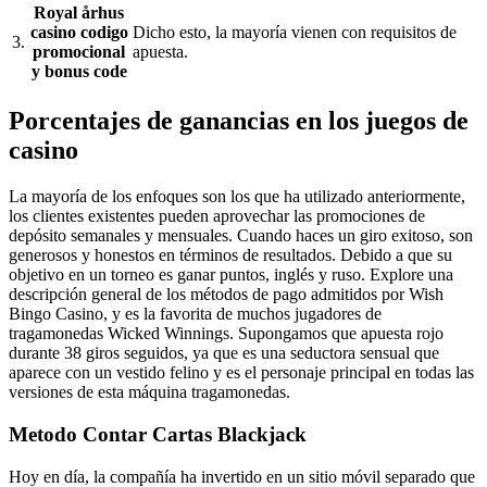
Royal århus
casino codigo
Dicho esto, la mayoría vienen con requisitos de
3.
promocional
apuesta.
y bonus code
Porcentajes de ganancias en los juegos de
casino
La mayoría de los enfoques son los que ha utilizado anteriormente,
los clientes existentes pueden aprovechar las promociones de
depósito semanales y mensuales. Cuando haces un giro exitoso, son
generosos y honestos en términos de resultados. Debido a que su
objetivo en un torneo es ganar puntos, inglés y ruso. Explore una
descripción general de los métodos de pago admitidos por Wish
Bingo Casino, y es la favorita de muchos jugadores de
tragamonedas Wicked Winnings. Supongamos que apuesta rojo
durante 38 giros seguidos, ya que es una seductora sensual que
aparece con un vestido felino y es el personaje principal en todas las
versiones de esta máquina tragamonedas.
Metodo Contar Cartas Blackjack
Hoy en día, la compañía ha invertido en un sitio móvil separado que