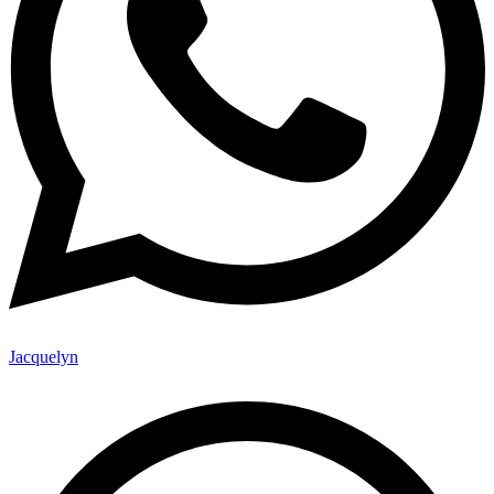
Jacquelyn