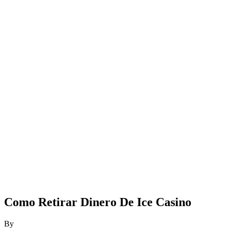
Como Retirar Dinero De Ice Casino
By