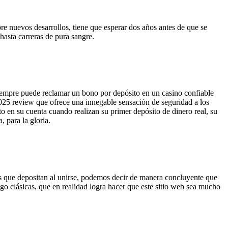
bre nuevos desarrollos, tiene que esperar dos años antes de que se
hasta carreras de pura sangre.
iempre puede reclamar un bono por depósito en un casino confiable
2025 review que ofrece una innegable sensación de seguridad a los
o en su cuenta cuando realizan su primer depósito de dinero real, su
 para la gloria.
s que depositan al unirse, podemos decir de manera concluyente que
go clásicas, que en realidad logra hacer que este sitio web sea mucho