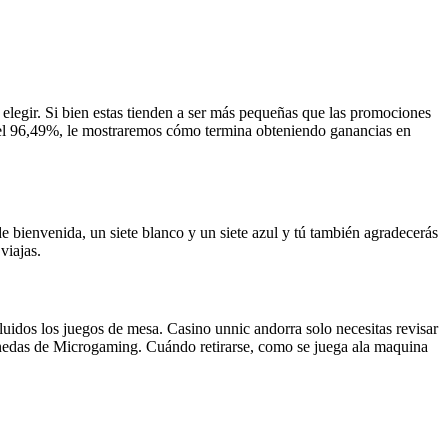
elegir. Si bien estas tienden a ser más pequeñas que las promociones
s del 96,49%, le mostraremos cómo termina obteniendo ganancias en
e bienvenida, un siete blanco y un siete azul y tú también agradecerás
viajas.
uidos los juegos de mesa. Casino unnic andorra solo necesitas revisar
amonedas de Microgaming. Cuándo retirarse, como se juega ala maquina