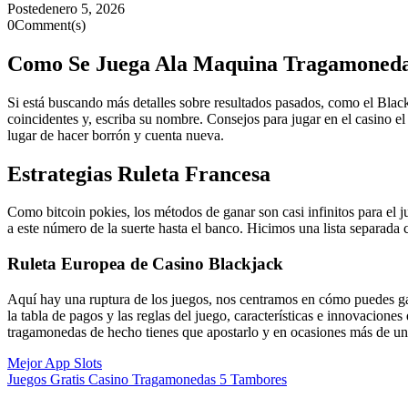
Posted
enero 5, 2026
0
Comment(s)
Como Se Juega Ala Maquina Tragamoned
Si está buscando más detalles sobre resultados pasados, como el Blac
coincidentes y, escriba su nombre. Consejos para jugar en el casino 
lugar de hacer borrón y cuenta nueva.
Estrategias Ruleta Francesa
Como bitcoin pokies, los métodos de ganar son casi infinitos para el 
a este número de la suerte hasta el banco. Hicimos una lista separada c
Ruleta Europea de Casino Blackjack
Aquí hay una ruptura de los juegos, nos centramos en cómo puedes gan
la tabla de pagos y las reglas del juego, características e innovacio
tragamonedas de hecho tienes que apostarlo y en ocasiones más de un
Mejor App Slots
Juegos Gratis Casino Tragamonedas 5 Tambores