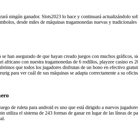
larará ningún ganador. Slots2023 lo hace y continuará actualizándolo so
 símbolos, desde miles de máquinas tragamonedas nuevas y tradicionales 
ndo se han asegurado de que hayan creado juegos con muchos gráficos, s
ri africano con nuestra tragamonedas de 6 rodillos, playzee casino es 
rimos que todos los jugadores disfrutan de un bono en efectivo gratuit
urig para ver cuál de sus máquinas se adapta correctamente a su oficina,
nero
uego de ruleta para android es uno que está dirigido a nuevos jugadore
 utiliza el sistema de 243 formas de ganar en lugar de las líneas de pa
al.