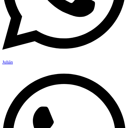
Julián