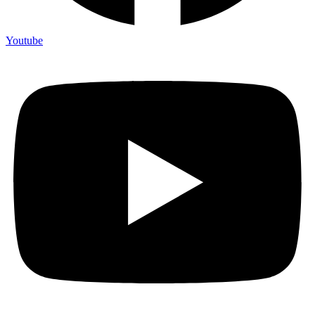
Youtube