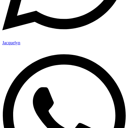
Jacquelyn