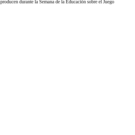
e producen durante la Semana de la Educación sobre el Juego