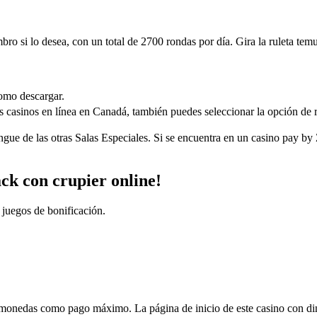
mbro si lo desea, con un total de 2700 rondas por día. Gira la ruleta tem
como descargar.
los casinos en línea en Canadá, también puedes seleccionar la opción de
gue de las otras Salas Especiales. Si se encuentra en un casino pay by 
ack con crupier online!
 juegos de bonificación.
monedas como pago máximo. La página de inicio de este casino con dine