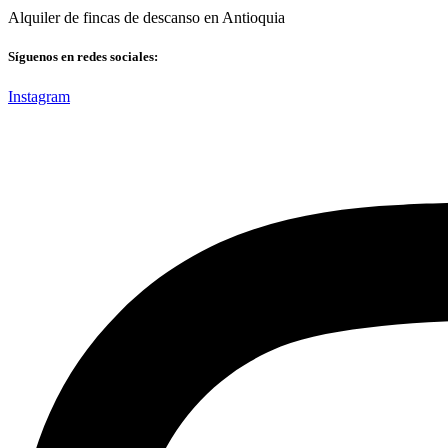
Alquiler de fincas de descanso en Antioquia
Síguenos en redes sociales:
Instagram