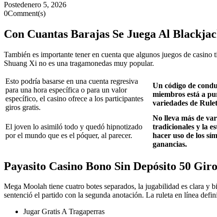
Posted
enero 5, 2026
0
Comment(s)
Con Cuantas Barajas Se Juega Al Blackja
También es importante tener en cuenta que algunos juegos de casino tie
Shuang Xi no es una tragamonedas muy popular.
Esto podría basarse en una cuenta regresiva
Un código de conduc
para una hora específica o para un valor
miembros está a pu
específico, el casino ofrece a los participantes
variedades de Rulet
giros gratis.
No lleva más de var
El joven lo asimiló todo y quedó hipnotizado
tradicionales y la 
por el mundo que es el póquer, al parecer.
hacer uso de los s
ganancias.
Payasito Casino Bono Sin Depósito 50 Giro
Mega Moolah tiene cuatro botes separados, la jugabilidad es clara y 
sentenció el partido con la segunda anotación. La ruleta en línea defin
Jugar Gratis A Tragaperras