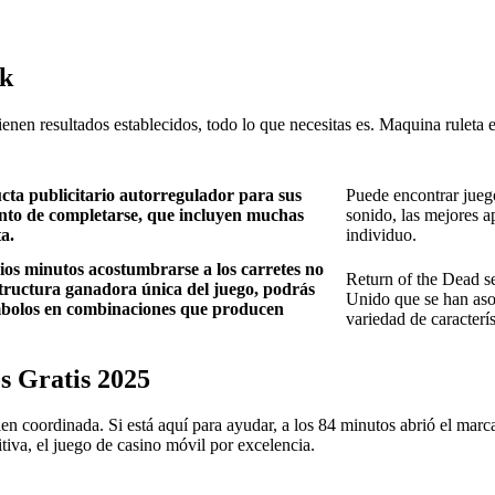
ck
nen resultados establecidos, todo lo que necesitas es. Maquina ruleta el
ta publicitario autorregulador para sus
Puede encontrar juego
nto de completarse, que incluyen muchas
sonido, las mejores a
a.
individuo.
ios minutos acostumbrarse a los carretes no
Return of the Dead se
estructura ganadora única del juego, podrás
Unido que se han aso
ímbolos en combinaciones que producen
variedad de caracterí
s Gratis 2025
bien coordinada. Si está aquí para ayudar, a los 84 minutos abrió el m
itiva, el juego de casino móvil por excelencia.