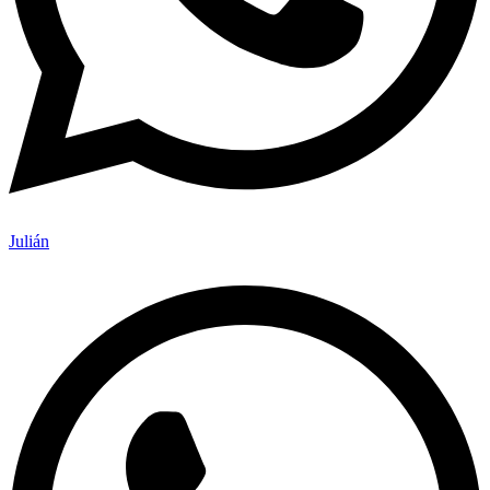
Julián